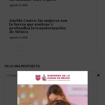
agosto 6, 2026
Imelda Castro: las mujeres son
la fuerza que sostiene y
profundiza la transformación
de México
agosto 6, 2026
DEJA UNA RESPUESTA
×