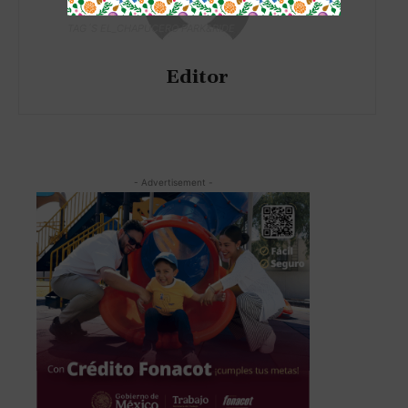
TAG´S EL_CHAPUCERO PARK&RIDE
Editor
- Advertisement -