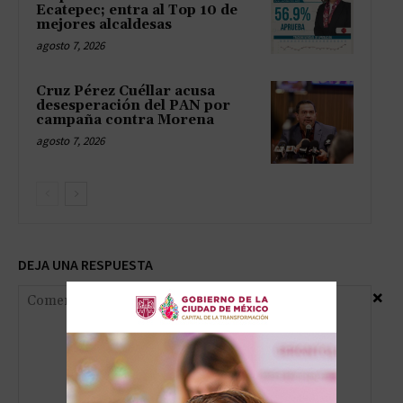
Ecatepec; entra al Top 10 de
mejores alcaldesas
agosto 7, 2026
Cruz Pérez Cuéllar acusa
desesperación del PAN por
campaña contra Morena
agosto 7, 2026
DEJA UNA RESPUESTA
×