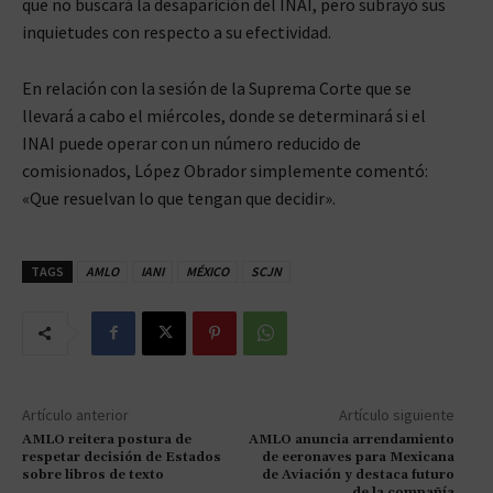
que no buscará la desaparición del INAI, pero subrayó sus
inquietudes con respecto a su efectividad.
En relación con la sesión de la Suprema Corte que se
llevará a cabo el miércoles, donde se determinará si el
INAI puede operar con un número reducido de
comisionados, López Obrador simplemente comentó:
«Que resuelvan lo que tengan que decidir».
TAGS
AMLO
IANI
MÉXICO
SCJN
Artículo anterior
Artículo siguiente
AMLO reitera postura de
AMLO anuncia arrendamiento
respetar decisión de Estados
de eeronaves para Mexicana
sobre libros de texto
de Aviación y destaca futuro
de la compañía