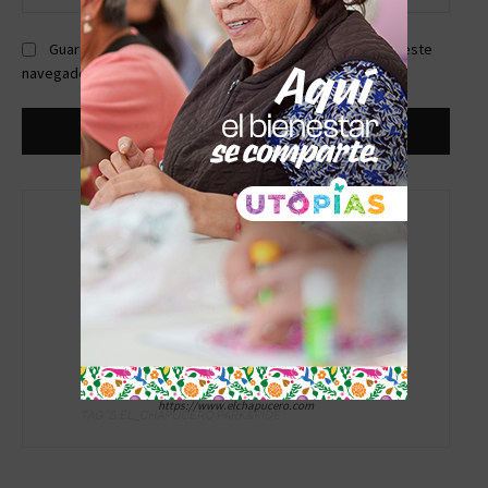
web:
Guardar mi nombre, correo electrónico y sitio web en este
navegador la próxima vez que comente.
admin
https://www.elchapucero.com
TAG´S EL_CHAPUCERO PARK&RIDE