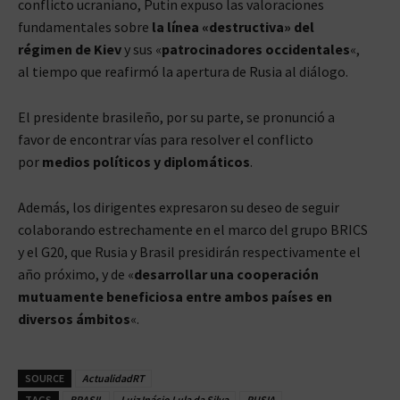
conflicto ucraniano, Putin expuso las valoraciones
fundamentales sobre
la línea «destructiva» del
régimen de Kiev
y sus «
patrocinadores occidentales
«,
al tiempo que reafirmó la apertura de Rusia al diálogo.
El presidente brasileño, por su parte, se pronunció a
favor de encontrar vías para resolver el conflicto
por
medios políticos y diplomáticos
.
Además, los dirigentes expresaron su deseo de seguir
colaborando estrechamente en el marco del grupo BRICS
y el G20, que Rusia y Brasil presidirán respectivamente el
año próximo, y de «
desarrollar una cooperación
mutuamente beneficiosa entre ambos países en
diversos ámbitos
«.
SOURCE
ActualidadRT
TAGS
BRASIL
Luiz Inácio Lula da Silva
RUSIA