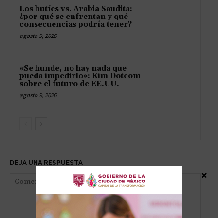
Los hutíes vs. Arabia Saudita:
¿por qué se enfrentan y qué
consecuencias podría tener?
agosto 9, 2026
«Se hunde, no hay nada que
pueda impedirlo»: Kim Dotcom
sobre el futuro de EE.UU.
agosto 9, 2026
DEJA UNA RESPUESTA
×