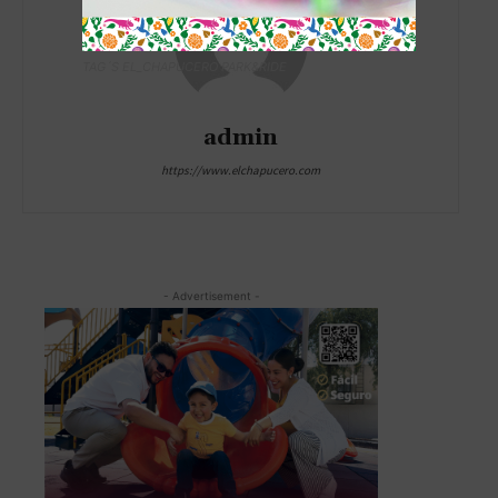
TAG´S EL_CHAPUCERO PARK&RIDE
admin
https://www.elchapucero.com
- Advertisement -