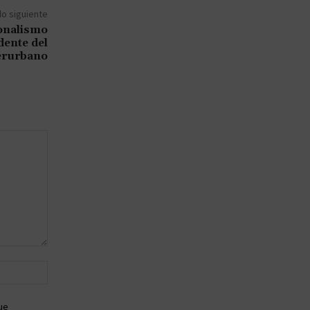
lo siguiente
onalismo
dente del
erurbano
Sitio
web:
ue