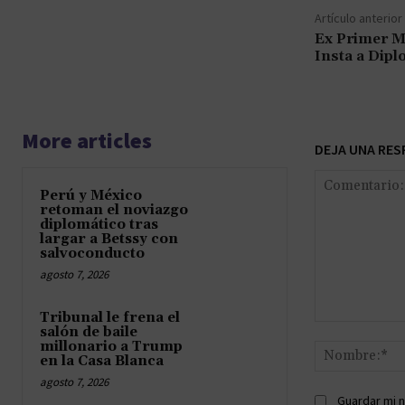
Artículo anterior
Ex Primer M
Insta a Dip
More articles
DEJA UNA RES
Perú y México
retoman el noviazgo
diplomático tras
largar a Betssy con
salvoconducto
agosto 7, 2026
Tribunal le frena el
Comentario:
salón de baile
millonario a Trump
en la Casa Blanca
agosto 7, 2026
Guardar mi n