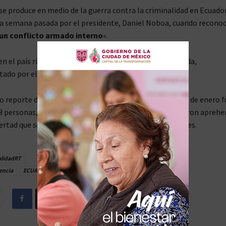
se produce en medio de la guerra contra la criminalidad en Ecuador
la semana pasada por el presidente, Daniel Noboa, cuando reconoc
un conflicto armado interno
«.
n el país rige un estado de excepción y un toque de queda,
tado por el mandatario.
 reporte de la Presidencia de Ecuador, entre el 9 y el 16 de enero 
 personas, 158 de ellas por «
terrorismo
«. Además, fueron aprehe
bertad que se habían fugado recientemente de los penales.
alidadRT
encia
ECUADOR
POLICÍA