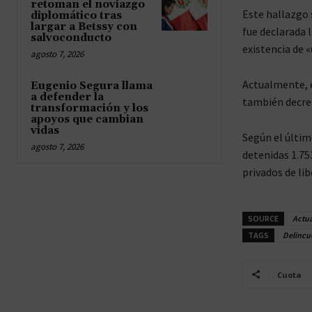
retoman el noviazgo
Este hallazgo 
diplomático tras
largar a Betssy con
fue declarada 
salvoconducto
existencia de «
agosto 7, 2026
Actualmente, e
Eugenio Segura llama
a defender la
también decre
transformación y los
apoyos que cambian
vidas
Según el último
agosto 7, 2026
detenidas 1.753
privados de li
SOURCE
Actu
TAGS
Delincu
Cuota