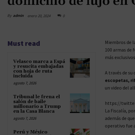
domicilio de lujo en
By
admin
enero 20, 2024
0
Must read
Miembros de la 
100 armas de f
más exclusivos
Velasco marca a Espá
y resucita embajadas
con hoja de ruta
A través de su 
incluida
escopetas, ri
agosto 7, 2026
un video del a
Tribunal le frena el
salón de baile
https://twitt
millonario a Trump
La Fiscalía, p
en la Casa Blanca
además de que 
agosto 7, 2026
operativo fue 
Perú y México