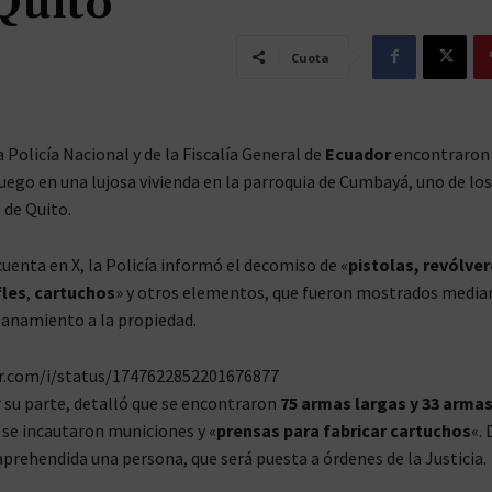
 Quito
Cuota
Policía Nacional y de la Fiscalía General de
Ecuador
encontraron
uego en una lujosa vivienda en la parroquia de Cumbayá, uno de los
 de Quito.
cuenta en X, la Policía informó el decomiso de «
pistolas, revólver
fles
,
cartuchos
» y otros elementos, que fueron mostrados media
llanamiento a la propiedad.
er.com/i/status/1747622852201676877
or su parte, detalló que se encontraron
75 armas largas y 33 armas
se incautaron municiones y «
prensas para fabricar cartuchos
«.
aprehendida una persona, que será puesta a órdenes de la Justicia.