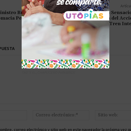
Artícu
inistro BritánicCNBCo
AMLO Reprocha Sensaci
lomacia Persuasiva
en la Cobertura del Acci
Tren Int
PUESTA
TAG´S EL_CHAPUCERO PARK&RIDE
Nombre:*
Correo
electrónico:*
ombre, correo electrónico y sitio web en este navegador la próxima vez q