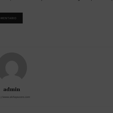
admin
s://www.elchapucero.com