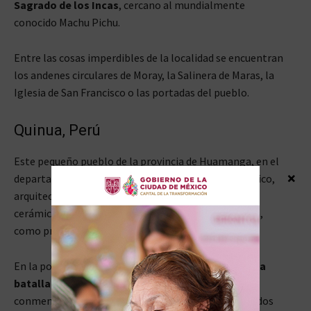
Sagrado de los Incas
, cercano al mundialmente
conocido Machu Pichu.
Entre las cosas imperdibles de la localidad se encuentran
los andenes circulares de Moray, la Salinera de Maras, la
Iglesia de San Francisco o las portadas del pueblo.
Quinua, Perú
Este pequeño pueblo de la provincia de Huamanga, en el
×
departamento de Ayacucho, ofrece un museo histórico,
arquitectura tradicional, platos ayacuchanos y la
cerámica, que fue declarada Patrimonio de la Nación,
como principal motor económico de la localidad.
En la población se respira historia y es
célebre por la
batalla de Ayacucho
, con su obelisco
conmemorativo que es objeto de miles de visitas todos