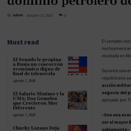
dominio petrolero d
By
admin
octubre 17, 2023
0
Must read
El senador es
norteamericano
escalada en Me
El Senado le propina
a Rusia un coscorrón
económico digno de
Durante una en
final de telenovela
republicano s
agosto 7, 2026
acción milita
negocio del p
El Salario Mínimo y la
UMA: Dos Gemelos
apoyado por Te
que Crecieron Muy
Diferente
«
Son una eco
agosto 7, 2026
ser el mayor E
Chucky Lozano Deja
sabiamente
«.