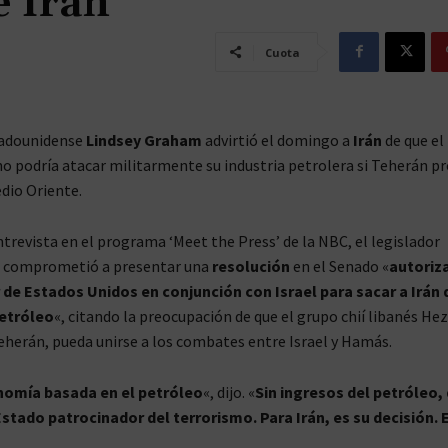
e Irán”
Cuota
tadounidense
Lindsey Graham
advirtió el domingo a
Irán
de que el
 podría atacar militarmente su industria petrolera si Teherán pr
dio Oriente.
trevista en el programa ‘Meet the Press’ de la NBC, el legislador
e comprometió a presentar una
resolución
en el Senado «
autoriz
r de Estados Unidos en conjunción con Israel
para sacar a Irán 
etróleo
«, citando la preocupación de que el grupo chií libanés He
herán, pueda unirse a los combates entre Israel y Hamás.
nomía basada en el petróleo
«, dijo. «
Sin ingresos del petróleo,
stado patrocinador del terrorismo. Para Irán, es su decisión. E