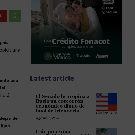
 país
opicia una
Latest article
ando una
del
zbolá,
El Senado le propina a
Rusia un coscorrón
económico digno de
final de telenovela
 dejan de
agosto 7, 2026
lijan
Irán pone una