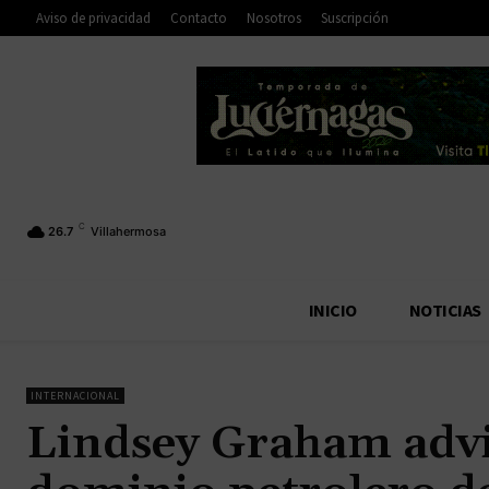
Aviso de privacidad
Contacto
Nosotros
Suscripción
C
26.7
Villahermosa
INICIO
NOTICIAS
INTERNACIONAL
Lindsey Graham advi