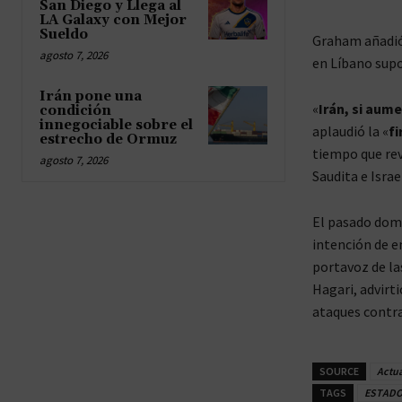
San Diego y Llega al
LA Galaxy con Mejor
Sueldo
Graham añadió 
agosto 7, 2026
en Líbano sup
Irán pone una
«
Irán, si aume
condición
innegociable sobre el
aplaudió la «
fi
estrecho de Ormuz
tiempo que rev
agosto 7, 2026
Saudita e Israe
El pasado domi
intención de e
portavoz de la
Hagari, advirti
ataques contra
SOURCE
Actu
TAGS
ESTADO