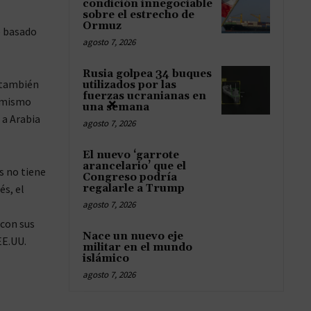
condición innegociable
sobre el estrecho de
Ormuz
e basado
agosto 7, 2026
Rusia golpea 34 buques
n también
utilizados por las
fuerzas ucranianas en
l mismo
×
una semana
 a Arabia
agosto 7, 2026
El nuevo ‘garrote
arancelario’ que el
s no tiene
Congreso podría
és, el
regalarle a Trump
agosto 7, 2026
 con sus
Nace un nuevo eje
EE.UU.
militar en el mundo
islámico
agosto 7, 2026