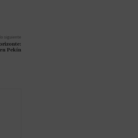
lo siguiente
orizonte:
 en Pekín