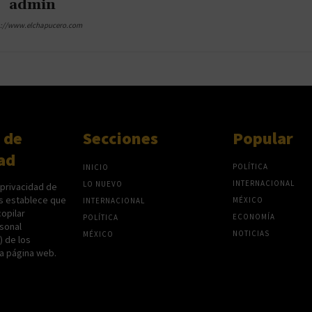
admin
s://www.elchapucero.com
 de
Secciones
Popular
ad
POLÍTICA
INICIO
INTERNACIONAL
LO NUEVO
 privacidad de
s establece que
MÉXICO
INTERNACIONAL
opilar
ECONOMÍA
POLÍTICA
sonal
NOTICIAS
MÉXICO
P) de los
na página web.