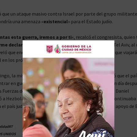
que un ataque masivo contra Israel por parte del grupo militant
ondría una amenaza «
existencial
» para el Estado judío.
ntas esta guerra, iremos a por ti
«, recalcó el congresista, quie
rme declaración
» del presidente Joe Biden en apoyo a Tel Aviv, a
eló que encabezará un grupo bipartidista de senadores que viajará
l en los próximos días.
ngo, la misión permanente de Irán ante la ONU declaró que el paí
ntrar en guerra con Israel a menos que este le ataque. Un día despu
s Fuerzas de Defensa de Israel (FDI), el contraalmirante Daniel
ó a Hezbolá de que recibiría una respuesta «
mortal
» si continuaba
 el país judío, subrayando que Tel Aviv cuenta con pleno apoyo de 
alidadRT
S UNIDOS
Irán
Petróleo
Política