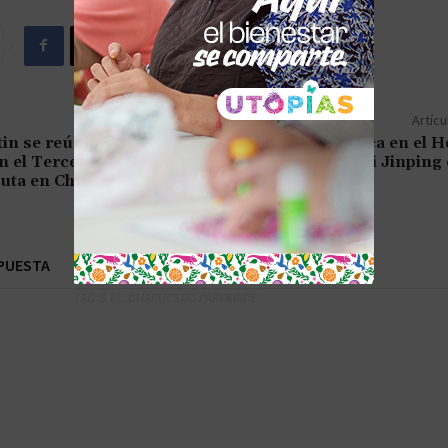
Artícu
in se reúne con líderes
Alianza Estratégica en el H
 el Tercer Foro de la
Putin Visita a Xi Jinping
Ruta en China
PUESTA
TAG´S EL_CHAPUCERO PARK&RIDE