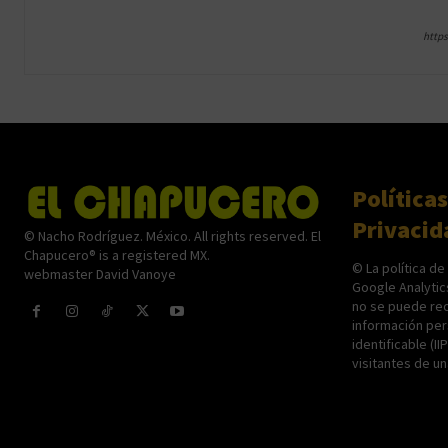
http
Políticas
Privacid
© Nacho Rodríguez. México. All rights reserved. El
Chapucero® is a registered MX.
© La política de
webmaster David Vanoye
Google Analytic
no se puede rec
información per
identificable (II
visitantes de u