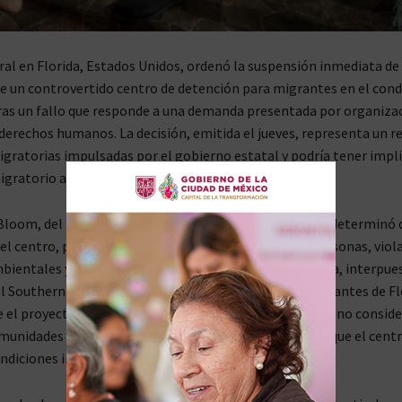
ral en Florida, Estados Unidos, ordenó la suspensión inmediata de 
e un controvertido centro de detención para migrantes en el con
ras un fallo que responde a una demanda presentada por organiza
derechos humanos. La decisión, emitida el jueves, representa un r
migratorias impulsadas por el gobierno estatal y podría tener impl
igratorio a nivel internacional.
Bloom, del Tribunal Federal del Distrito Sur de Florida, determinó 
el centro, proyectado para albergar a más de 1,800 personas, viol
ientales y carecía de permisos adecuados. La demanda, interpue
 Southern Poverty Law Center y la Coalición de Inmigrantes de Fl
el proyecto amenaza un ecosistema local protegido y no conside
unidades aledañas. Además, los activistas denuncian que el cent
ndiciones inhumanas para los migrantes detenidos.