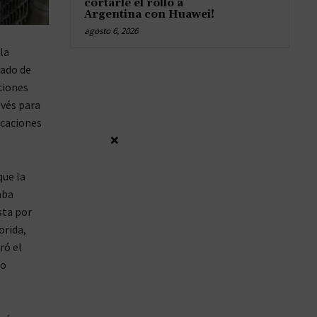
cortarle el rollo a
Argentina con Huawei!
agosto 6, 2026
la
dado de
ciones
evés para
icaciones
×
que la
aba
sta por
orida,
ró el
ro