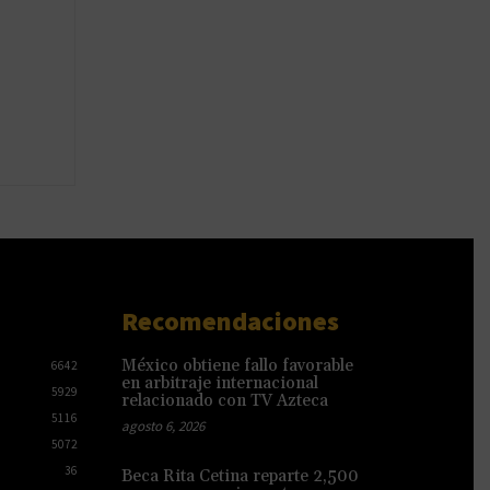
Recomendaciones
México obtiene fallo favorable
6642
en arbitraje internacional
5929
relacionado con TV Azteca
5116
agosto 6, 2026
5072
36
Beca Rita Cetina reparte 2,500