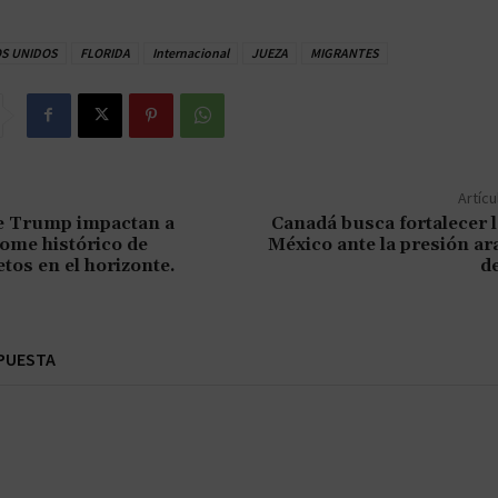
S UNIDOS
FLORIDA
Internacional
JUEZA
MIGRANTES
Artícu
e Trump impactan a
Canadá busca fortalecer 
ome histórico de
México ante la presión ar
etos en el horizonte.
d
PUESTA