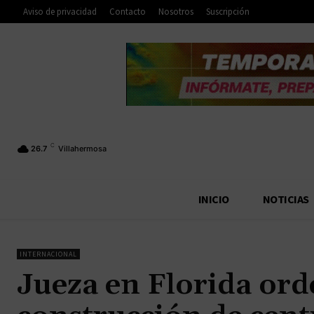
Aviso de privacidad
Contacto
Nosotros
Suscripción
C
26.7
Villahermosa
INICIO
NOTICIAS
INTERNACIONAL
Jueza en Florida or