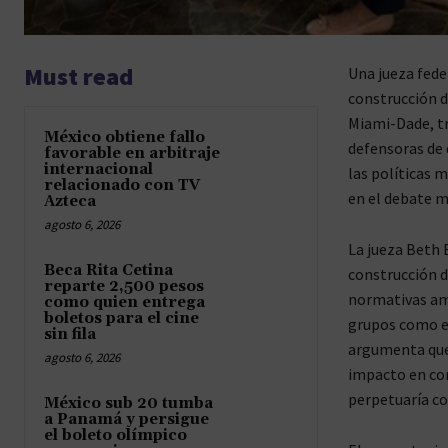
Must read
Una jueza fede
construcción d
Miami-Dade, t
México obtiene fallo
defensoras de 
favorable en arbitraje
internacional
las políticas 
relacionado con TV
en el debate m
Azteca
agosto 6, 2026
La jueza Beth 
Beca Rita Cetina
construcción d
reparte 2,500 pesos
normativas amb
como quien entrega
boletos para el cine
grupos como el
sin fila
argumenta que 
agosto 6, 2026
impacto en com
perpetuaría co
México sub 20 tumba
a Panamá y persigue
el boleto olímpico