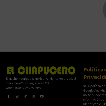
Políticas
Privacid
© Nacho Rodríguez. México. All rights reserved. El
Chapucero® is a registered MX.
© La política de
webmaster David Vanoye
Google Analytic
no se puede rec
información per
identificable (II