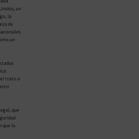
caba
Unidos, un
go, la
ueza de
nacionales
como un
Estados
ica
l trato a
yecto
.
egal, que
eguridad
 que la