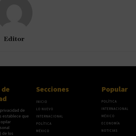
Editor
 de
Secciones
Popular
ad
POLÍTICA
INICIO
INTERNACIONAL
LO NUEVO
 privacidad de
s establece que
MÉXICO
INTERNACIONAL
opilar
ECONOMÍA
POLÍTICA
sonal
NOTICIAS
MÉXICO
P) de los