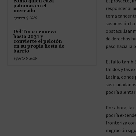
El proyecto, i
como quien caza
palomas en el
responder al a
mercado
tema candente 
agosto 6, 2026
suspensión ha 
obstaculizar m
Del Toro renueva
hasta 2031 y
de derechos h
convierte el pelotón
paso hacia la 
en su propia fiesta de
barrio
agosto 6, 2026
El fallo tambi
Unidos y las e
Latina, donde 
sus ciudadanos
podría alentar
Por ahora, la 
podría extende
fronteriza co
migración sigu