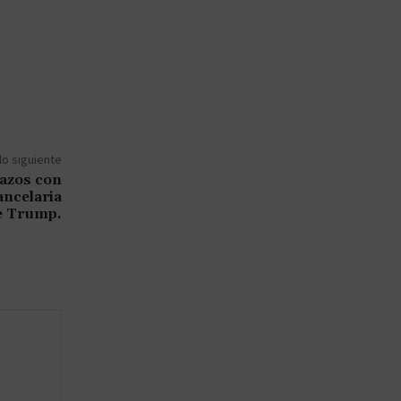
lo siguiente
lazos con
ancelaria
e Trump.