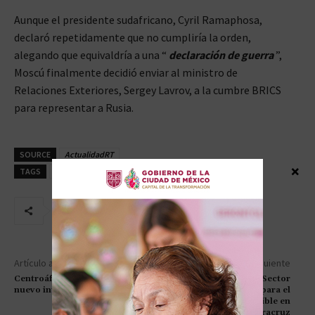
Aunque el presidente sudafricano, Cyril Ramaphosa,
declaró repetidamente que no cumpliría la orden,
alegando que equivaldría a una “
declaración de guerra
”,
Moscú finalmente decidió enviar al ministro de
Relaciones Exteriores, Sergey Lavrov, a la cumbre BRICS
para representar a Rusia.
SOURCE
ActualidadRT
×
TAGS
BRICS
RUSIA
VLADIMIR PUTIN
Artículo anterior
Artículo siguiente
Centroáfrica Ambiciona ser el
Convenio entre el Sector
nuevo integrante de BRICS
Agrario y SEDECOP para el
Desarrollo Sostenible en
Tierras Ejidales en Veracruz