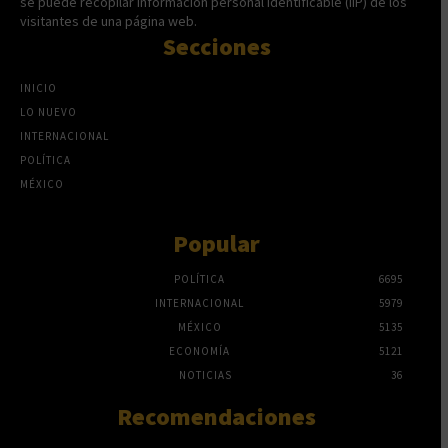
se puede recopilar información personal identificable (IIP) de los
visitantes de una página web.
Secciones
INICIO
LO NUEVO
INTERNACIONAL
POLÍTICA
MÉXICO
Popular
POLÍTICA
6695
INTERNACIONAL
5979
MÉXICO
5135
ECONOMÍA
5121
NOTICIAS
36
Recomendaciones