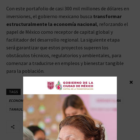
Con este portafolio de casi 300 mil millones de dólares en
inversiones, el gobierno mexicano busca
transformar
estructuralmente la economía nacional
, reforzando el
papel de México como receptor de capital global y
facilitador del desarrollo regional. La siguiente etapa
será garantizar que estos proyectos superen los
obstáculos técnicos, regulatorios y ambientales, para
comenzar a traducirse en empleos y bienestar tangible
para la población.
×
TAGS
BAJA CALIFORNIA
CLAUDIA SHEINBAUM
DÓLARES
ECONOMÍA
MARCELO EBRARD
NUEVO LEÓN
PIB
SONORA
TAMAULIPAS