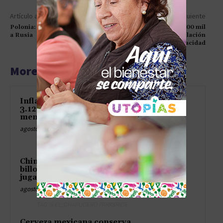
Artículo anterior
Artículo siguiente
Polonia: Ucrania deberá ceder
Otorgó DIFH más de 600 mil
a Rusia
atenciones para población
hidalguense con discapacidad
More articles
Inflación en México baja a
3.12% en julio y alcanza su
menor nivel en casi seis años
agosto 8, 2026
China deja temblando los
billones de Occidente con una
jugada de abuela taimada
agosto 8, 2026
TAG´S EL_CHAPUCERO PARK&RIDE
Cerveza mexicana conserva