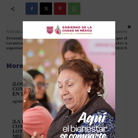
×
Artículo anterior
Artículo siguiente
Presentan 330 mil nuevas
El jefe de la OTAN dice que el
vacantes para educación
país está «dispuesto» a
superior.
colaborar con los BRICS
More articles
¡LOS GRINGOS CONTRATAN
COMO QUIEN BUSCA PAREJA
EN LUNES DE RESACA!
agosto 6, 2026
¡LA EUROZONA SE DISPARA
COMO QUIEN GANA LA
LOTERÍA PERO LE TIENEN
MIEDO A LA SUEGRA!