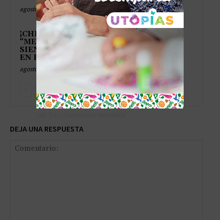
agosto 6, 2026
¡CHILE APRUEBA LA
“MEGARREFORMA” Y YA SE
SIENTE EL CRECIMIENTO…
EN EL CUENTO!
agosto 6, 2026
TAG´S EL_CHAPUCERO PARK&RIDE
DEJA UNA RESPUESTA