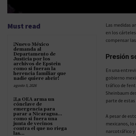
Must read
Las medidas a
en los cártele
compensar las
¡Nuevo México
demanda al
Departamento de
Presión s
Justicia por los
archivos de Epstein
como si fueran la
En una entrev
herencia familiar que
gobierno mexic
nadie quiere abrir!
tráfico de fen
agosto 5, 2026
Sheinbaum desp
¡La OEA arma un
parte de estas
cónclave de
emergencia para
parar a Nicaragua…
A pesar de est
como si fuera una
mexicanos, lo 
junta de vecinos
contra el que no riega
narcotráfico y 
las...