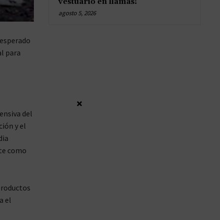
vestuario en llamas!
agosto 5, 2026
nesperado
al para
×
fensiva del
ión y el
dia
rte como
productos
a el