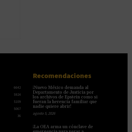
Recomendaciones
¡Nuevo México demanda al
6642
Departamento de Justicia por
5924
los archivos de Epstein como si
fueran la herencia familiar que
5109
nadie quiere abrir!
5067
agosto 5, 2026
36
¡La OEA arma un cónclave de
emergencia para parar a