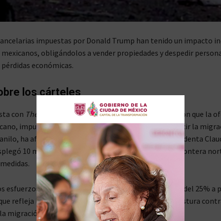
rancelarias impuestas por Donald Trump han tenido un impacto i
s mexicanos, obligándolos a vender propiedades y despedir person
 pérdidas económicas.
obre los cárteles
ista con
The New York Times
, líderes de cárteles revelaron que la o
ano, impulsada por las exigencias de Trump para reducir la migrac
tanilo, ha afectado sus operaciones financieras. La presidenta Clau
legó 10 mil elementos de la Guardia Nacional en la frontera no
 medidas.
os esfuerzos, el 4 de marzo entrarán en vigor aranceles del 25% a 
que refleja la persistencia de Trump en endurecer su postura contr
la migración irregular.