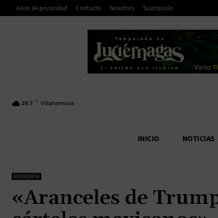
Aviso de privacidad
Contacto
Nosotros
Suscripción
C
26.7
Villahermosa
INICIO
NOTICIAS
ECONOMÍA
«Aranceles de Trump