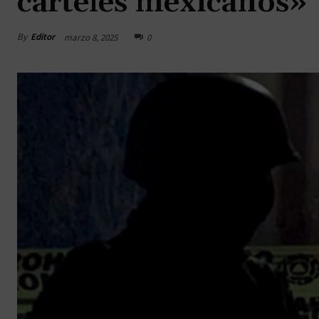
cárteles mexicanos»
By
Editor
marzo 8, 2025
0