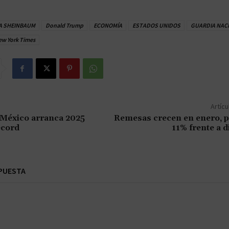
A SHEINBAUM
Donald Trump
ECONOMÍA
ESTADOS UNIDOS
GUARDIA NAC
ew York Times
Artícu
México arranca 2025
Remesas crecen en enero, p
écord
11% frente a 
PUESTA