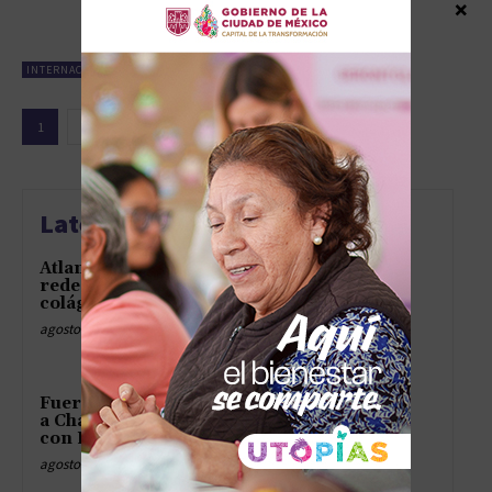
×
para Ucrania
diciembre 20, 2024
INTERNACIONAL
1
2
3
Latest news
Atlante debuta con victoria y
redes sociales persiguen
colágenos invisibles
agosto 7, 2026
Fuerza Aérea Mexicana traslada
a Chávez y restaura el diálogo
con Perú
agosto 7, 2026