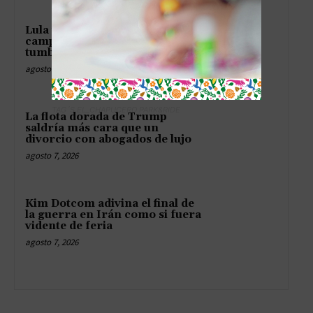
Lula invita a Rubio a hacer
campaña con Bolsonaro para
tumbarlos juntos
agosto 7, 2026
TAG´S EL_CHAPUCERO PARK&RIDE
La flota dorada de Trump
saldría más cara que un
divorcio con abogados de lujo
agosto 7, 2026
Kim Dotcom adivina el final de
la guerra en Irán como si fuera
vidente de feria
agosto 7, 2026