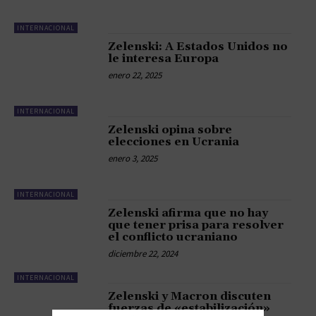
INTERNACIONAL
Zelenski: A Estados Unidos no
le interesa Europa
enero 22, 2025
INTERNACIONAL
Zelenski opina sobre
elecciones en Ucrania
enero 3, 2025
INTERNACIONAL
Zelenski afirma que no hay
que tener prisa para resolver
el conflicto ucraniano
diciembre 22, 2024
INTERNACIONAL
Zelenski y Macron discuten
fuerzas de «estabilización»