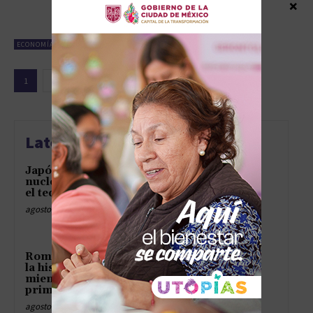
×
PIB de México para 2026.
marzo 11, 2026
ECONOMÍA
1
2
3
Latest news
Japón flirtea con las bombas
nucleares como quien esconde
el tequila de la suegra
agosto 9, 2026
Romina Hinojosa pedalea hasta
la historia en el Tour de Francia
mientras el pelotón celebra su
primer romance nacional
agosto 9, 2026