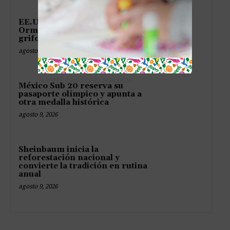
EE.UU. saca la flota para tapar
Ormuz como quien cierra el
grifo
agosto 9, 2026
TAG´S EL_CHAPUCERO PARK&RIDE
México Sub 20 reserva su
pasaporte olímpico y apunta a
otra medalla histórica
agosto 9, 2026
Sheinbaum inicia la
reforestación nacional y
convierte la tradición en rutina
anual
agosto 9, 2026