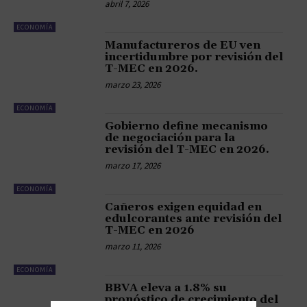
abril 7, 2026
ECONOMÍA
Manufactureros de EU ven
incertidumbre por revisión del
T-MEC en 2026.
marzo 23, 2026
ECONOMÍA
Gobierno define mecanismo
de negociación para la
revisión del T-MEC en 2026.
marzo 17, 2026
ECONOMÍA
Cañeros exigen equidad en
edulcorantes ante revisión del
T-MEC en 2026
marzo 11, 2026
ECONOMÍA
BBVA eleva a 1.8% su
pronóstico de crecimiento del