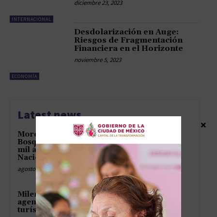
diciembre 23, 2023
INTERNACIONAL
Desdolarización en Auge:
Riesgos de Fragmentación
Financiera en el Horizonte
noviembre 5, 2023
ECONOMÍA
Latest news
×
Morelos se moviliza por el
Bosque de Agua: sembrará 18
mil árboles en la Jornada
Nacional de Reforestación
agosto 5, 2026
Milena Quiroga fortalece su
agenda territorial con el sector
turístico en Los Cabos