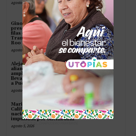
agosto 5, 2026
Gino Segura fortalece su
presencia en territorio y cierra
filas con la Cuarta
Transformación en Quintana
Roo
agosto 5, 2026
Alejandro Armenta fortalece
alianza con FINABIEN para
ampliar apoyos a migrantes y
llevar más servicios financieros
a Puebla
agosto 5, 2026
Marina del Pilar suma a Baja
California a la gran jornada
nacional de reforestación
impulsada por Sheinbaum
TAG´S EL_CHAPUCERO PARK&RIDE
agosto 5, 2026