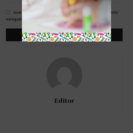
web:
Guardar mi nombre, correo electrónico y sitio web en este
navegador la próxima vez que comente.
TAG´S EL_CHAPUCERO PARK&RIDE
Editor