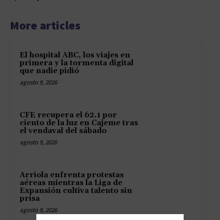
More articles
El hospital ABC, los viajes en
primera y la tormenta digital
que nadie pidió
agosto 9, 2026
CFE recupera el 62.1 por
ciento de la luz en Cajeme tras
el vendaval del sábado
agosto 9, 2026
Arriola enfrenta protestas
aéreas mientras la Liga de
Expansión cultiva talento sin
prisa
agosto 9, 2026