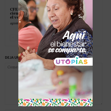
CFE recupera el 62.1 por
ciento de la luz en Cajeme tras
el vendaval del sábado
agosto 9, 2026
DEJA UNA RESPUESTA
Comentario:
TAG´S EL_CHAPUCERO PARK&RIDE