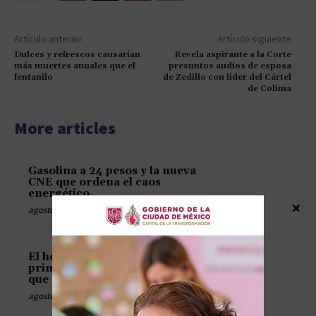
Artículo anterior
Artículo siguiente
Dulces y refrescos causarían
Revela aspirante a la Corte
más muertes anuales que el
presuntos audios de esposa
fentanilo
de Zedillo con líder del Cártel
de Colima
More articles
Gasolina a 24 pesos y la nueva
CNE que ordena el caos
energético
×
agosto 9, 2026
El hospital ABC, los viajes en
primera y la tormenta digital
que nadie pidió
agosto 9, 2026