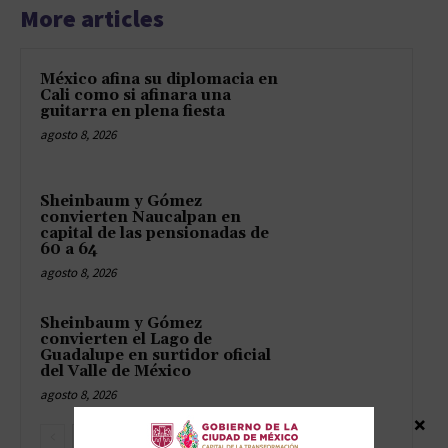
More articles
México afina su diplomacia en
Cali como si afinara una
guitarra en plena fiesta
agosto 8, 2026
Sheinbaum y Gómez
convierten Naucalpan en
capital de las pensionadas de
60 a 64
agosto 8, 2026
Sheinbaum y Gómez
convierten el Lago de
Guadalupe en surtidor oficial
del Valle de México
agosto 8, 2026
×