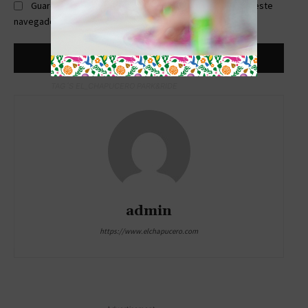
Guardar mi nombre, correo electrónico y sitio web en este
navegador la próxima vez que comente.
TAG´S EL_CHAPUCERO PARK&RIDE
admin
https://www.elchapucero.com