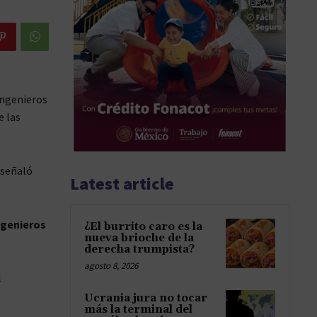
ingenieros
e las
 señaló
Latest article
ngenieros
¿El burrito caro es la
nueva brioche de la
derecha trumpista?
agosto 8, 2026
l
Ucrania jura no tocar
más la terminal del