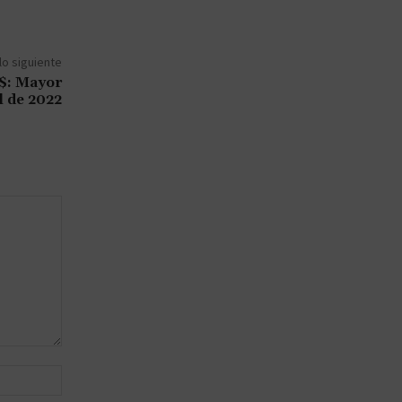
lo siguiente
0$: Mayor
l de 2022
Sitio
web: