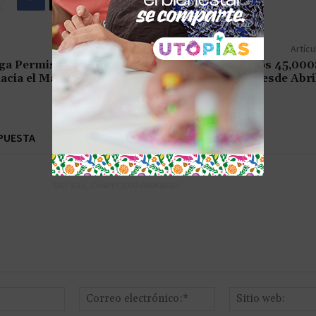
Artícu
ga Permiso para Buques
Bitcóin Rebasa los 45,00
acia el Mar Negro
Alza desde Abri
PUESTA
TAG´S EL_CHAPUCERO PARK&RIDE
Nombre:*
Correo
electrónico:*