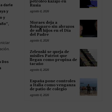
petróleo kazajo en
a darle
Rusia
aya y
agosto 8, 2026
o y
Moraes deja a
 año”
,
Bolsonaro sin abrazos
×
de sus hijos en el Día
del Padre
agosto 8, 2026
niciar
ación.
Zelenski se queja de
misiles Patriot que
llegan como propina de
a Dos
tacaño
a
agosto 8, 2026
España pone controles
a Italia como venganza
de patio de colegio
agosto 8, 2026