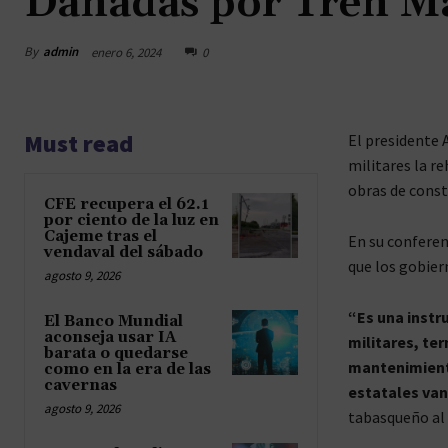
Dañadas por Tren M
By
admin
enero 6, 2024
0
Must read
El presidente 
militares la r
obras de const
CFE recupera el 62.1
por ciento de la luz en
Cajeme tras el
En su conferen
vendaval del sábado
que los gobier
agosto 9, 2026
“Es una instr
El Banco Mundial
aconseja usar IA
militares, te
barata o quedarse
mantenimiento
como en la era de las
cavernas
estatales van
agosto 9, 2026
tabasqueño al 