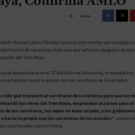
aya, Confirma AMLO
Cuota
Andrés Manuel López Obrador anunció este martes que encargó a 
ehabilitación de carreteras federales que sufrieron desgaste durant
rucción del Tren Maya.
cia de prensa diaria en el 37 Batallón de Infantería, el mandatario
nos estatales harán lo propio con las carreteras de los estados.
ucción que transmití al secretario de la Defensa para que los i
rminando las obras del Tren Maya, emprendan acciones para el
 de las carreteras, las dejen en buen estado, y los gobiernos
 a hacer lo propio con las carreteras de los estados”
, expuso e
ser cuestionado sobre el tema.