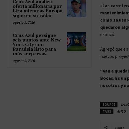
Cruz Azul analiza
«Las carreter
oferta millonaria por
Lira mientras Europa
mantenimiento
sigue en su radar
como se usaro
agosto 9, 2026
quedaron algu
explicó.
Cruz Azul persigue
seis puntos ante New
York City con
Agregó que en 
Paradela listo para
más sorpresas
nuevos proyect
agosto 9, 2026
“Van a quedar
Bocas. Es un 
nosotros y no
SOURCE
LA J
TAGS
AMLO
Cuota