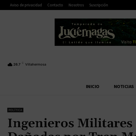
Aviso de privacidad
Contacto
Nosotros
Suscripción
C
26.7
Villahermosa
INICIO
NOTICIAS
POLÍTICA
Ingenieros Militares