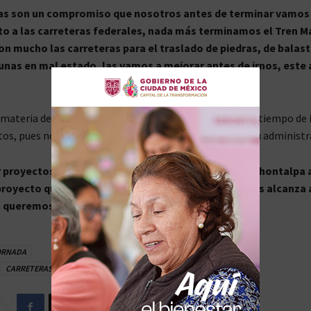
as son un compromiso que nosotros antes de terminar vamos 
 a las carreteras federales, nada más terminamos el Tren M
n mucho las carreteras para el traslado de piedras, de balast
nas en mal estado, las vamos a mejorar antes de irnos, este
materia de infraestructura, a su gobierno ya no le dará tiempo de i
os, pues no quiere dejar obras pendientes al concluir su administr
 proyectos pendientes como el ramal de Estación Chontalpa 
proyecto que ya lleva tiempo, sin embargo, ya no nos alcanza 
 queremos dejar obras inconclusas”
, afirmó.
ORNADA
CARRETERAS DAÑADAS
INGENIEROS MILITARES
TREN MAYA