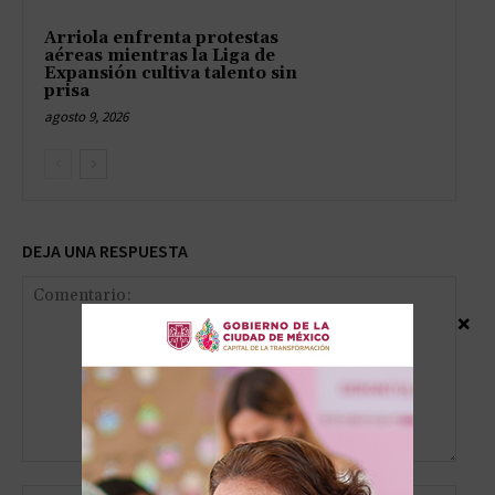
Arriola enfrenta protestas
aéreas mientras la Liga de
Expansión cultiva talento sin
prisa
agosto 9, 2026
DEJA UNA RESPUESTA
×
Comentario: