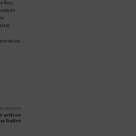
na Roo,
rada en
la
estal.
rte de los
lo siguiente
r activos
os buitre