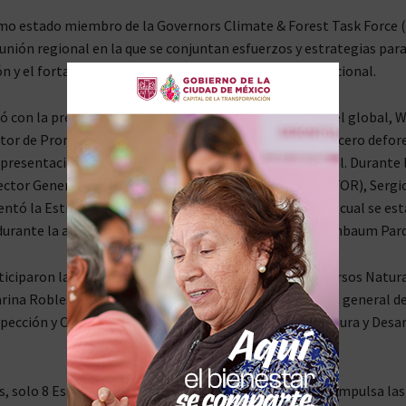
o estado miembro de la Governors Climate & Forest Task Force (
eunión regional en la que se conjuntan esfuerzos y estrategias par
n y el fortalecimiento de las capacidades a nivel subnacional.
ó con la presencia del director del GCF Task Force a nivel global, 
ctor de Pronatura Sur, quienes coordinan la iniciativa de cero defo
 presentación de su estructura y operación a nivel global. Durante 
rector General de la Comisión Nacional Forestal (CONAFOR), Sergi
ntó la Estrategia de Lucha Contra la Deforestación, la cual se est
rante la administración de la presidenta Claudia Sheinbaum Par
iciparon la subsecretaria de Política Ambiental y Recursos Natur
na Robles García, y Xóchitl Ramírez Reivich, directora general d
spección y Cambio Climático en la Secretaría de Agricultura y Desa
s, solo 8 Estados son miembros de esta red global que impulsa las