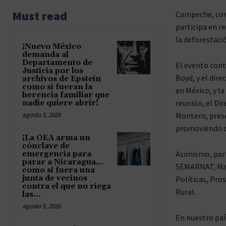
Must read
Campeche, com
participa en r
la deforestació
¡Nuevo México
demanda al
Departamento de
El evento cont
Justicia por los
Boyd, y el dire
archivos de Epstein
como si fueran la
en México, y la
herencia familiar que
reunión, el Di
nadie quiere abrir!
agosto 5, 2026
Montero, prese
promoviendo du
¡La OEA arma un
cónclave de
Asimismo, part
emergencia para
parar a Nicaragua…
SEMARNAT, Mari
como si fuera una
junta de vecinos
Políticas, Pro
contra el que no riega
Rural.
las...
agosto 5, 2026
En nuestro paí