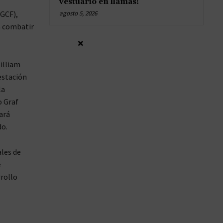
vestuario en llamas!
GCF),
agosto 5, 2026
a combatir
×
William
restación
la
o Graf
ará
do.
ales de
e
rrollo