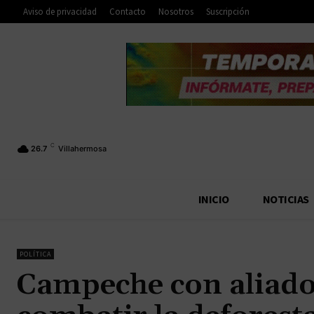
Aviso de privacidad
Contacto
Nosotros
Suscripción
C
26.7
Villahermosa
INICIO
NOTICIAS
POLÍTICA
Campeche con aliados