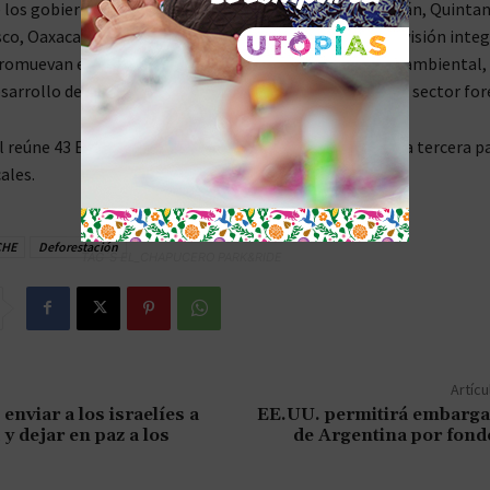
 los gobiernos subnacionales, siendo Campeche, Yucatán, Quinta
co, Oaxaca y Jalisco quienes compartimos una misma visión integ
romuevan el aprovechamiento sustentable, la justicia ambiental, 
desarrollo de capacidades en comunidades y el impulso al sector for
l reúne 43 Estados y Provincias que cubren al menos una tercera pa
ales.
CHE
Deforestación
TAG´S EL_CHAPUCERO PARK&RIDE
Artícu
enviar a los israelíes a
EE.UU. permitirá embarga
y dejar en paz a los
de Argentina por fond