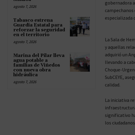
gobernadora an
agosto 7, 2026
campechanos de
especializada 
Tabasco estrena
Guardia Estatal para
reforzar la seguridad
en el territorio
La Sala de He
agosto 7, 2026
y aquellas rel
adquirió un A
Marina del Pilar lleva
agua potable a
llevando a cab
familias de Viñedos
Choque-Urgenci
con nueva obra
hidráulica
SubCEYE, asegu
agosto 7, 2026
calidad.
La iniciativa 
infraestructur
significativo h
los ciudadano