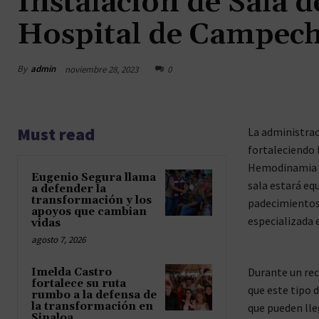
Instalación de Sala
Hospital de Campec
By
admin
noviembre 28, 2023
0
Must read
La administra
fortaleciendo l
Hemodinamia en
Eugenio Segura llama
sala estará eq
a defender la
transformación y los
padecimientos 
apoyos que cambian
especializada e
vidas
agosto 7, 2026
Durante un rec
Imelda Castro
fortalece su ruta
que este tipo d
rumbo a la defensa de
la transformación en
que pueden lleg
Sinaloa