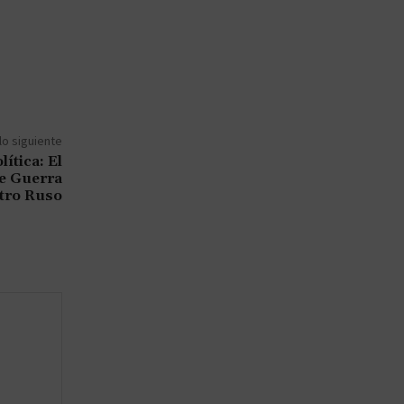
lo siguiente
ítica: El
e Guerra
stro Ruso