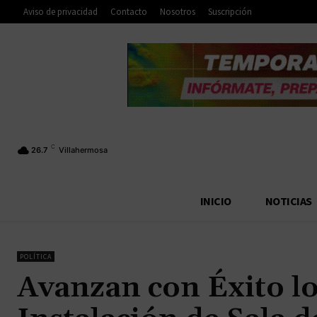
Aviso de privacidad
Contacto
Nosotros
Suscripción
C
26.7
Villahermosa
INICIO
NOTICIAS
POLÍTICA
Avanzan con Éxito lo