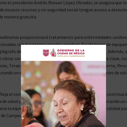
te el presidente Andrés Manuel López Obrador, se asegura que lo
 escasos recursos y sin seguridad social tengan acceso a atenci
de manera gratuita.
modinamia proporcionará tratamiento para enfermedades cardiov
acionadas con el sistema vascular-cerebral. En términos de equipa
ngiógrafo de Arco Monoplanar y equipo complementario. Además, 
o obras complementarias para la rehabilitación de áreas clave, in
as, Terapia Intensiva-UCIN, Consultorio-Consulta Externa, Recu
rando un entorno adecuado para la prestación de servicios de sal
refleja el compromiso de la administración con la mejora continua d
a de salud y la expansión de servicios especializados, marcando un
acia la equidad en el acceso a la atención médica de alta calidad pa
s de Campeche.