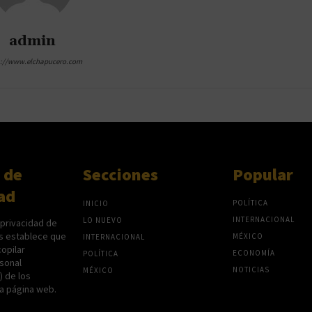
admin
s://www.elchapucero.com
 de
Secciones
Popular
ad
POLÍTICA
INICIO
INTERNACIONAL
LO NUEVO
 privacidad de
s establece que
MÉXICO
INTERNACIONAL
opilar
ECONOMÍA
POLÍTICA
sonal
NOTICIAS
MÉXICO
P) de los
na página web.