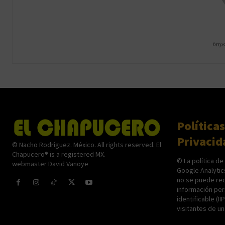
http
Políticas
Privacid
© Nacho Rodríguez. México. All rights reserved. El
Chapucero® is a registered MX.
© La política de
webmaster David Vanoye
Google Analytic
no se puede rec
información per
identificable (II
visitantes de u