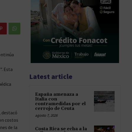
ontinúa
”. Esta
Latest article
médica
España amenaza a
Italia con
contramedidas por el
cerrojo de Ceuta
, destacó
agosto 7, 2026
con costos
nes de la
Costa Rica se echa a la