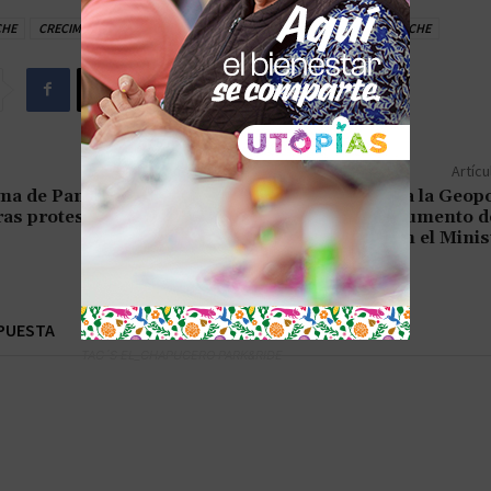
CHE
CRECIMIENTO CAMPECHE
LAYDA SANSORES
SALUD CAMPECHE
Artícu
ma de Panamá invalida
Lavrov Desnuda la Geopol
ras protestas
Dólar, un Instrumento d
según el Mini
PUESTA
TAG´S EL_CHAPUCERO PARK&RIDE