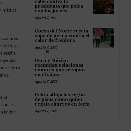
calle contra la
s
presidenta que pelea
ón médica
con los jueces
agosto 7, 2026
Corea del Norte receta
sopa de perro contra el
asculares
calor de freidora
miento, se
agosto 7, 2026
×
se están
cluyendo
Perú y México
reanudan relaciones
peración y
como ex que se topan
ud de
en el súper
agosto 7, 2026
Pekín afloja las reglas
e la
de pisos como quien
 avance
regala churros en feria
agosto 7, 2026
ra todos