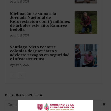
agosto 5, 2026
Michoacán se suma a la
Jornada Nacional de
Reforestación con 13 millones
de árboles este año: Ramírez
Bedolla
agosto 5, 2026
Santiago Nieto recorre
colonias de Querétaro y
advierte rezagos en seguridad
e infraestructura
agosto 5, 2026
DEJA UNA RESPUESTA
×