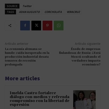
SOURCE
Twitter
TAGS
ADAN AUGUSTO
CORCHOLATA
VERACRUZ
Artículo anterior
Artículo siguiente
La economía alemana se
Éxodo de empresas
hunde: caída inesperada en la
finlandesas de Rusia: ¿Está
producción industrial desata
Moscú ocultando el
temores de recesión
verdadero impacto
prolongada
económico?
More articles
Imelda Castro fortalece
diálogo con medios y refrenda
compromiso con la libertad de
expresión