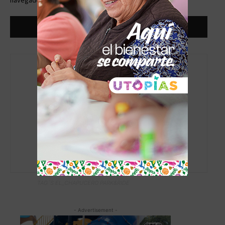
navegador la próxima vez que comente.
admin
https://www.elchapucero.com
TAG´S EL_CHAPUCERO PARK&RIDE
- Advertisement -