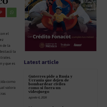
co
con el
pez
n de la
destacó la
trales.
Latest article
n y que es
Guterres pide a Rusia y
Ucrania que dejen de
ocida como
bombardear civiles
ual valora
como si fuera un
videojuego
tras
agosto 6, 2026