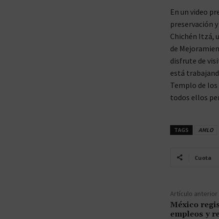
En un video pr
preservación y
Chichén Itzá, 
de Mejoramient
disfrute de vi
está trabajand
Templo de los B
todos ellos pe
TAGS
AMLO
Cuota
Artículo anterior
México regis
empleos y r