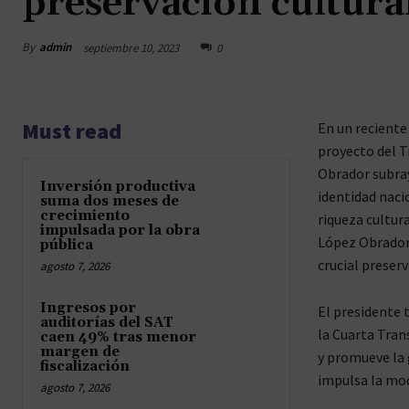
preservación cultural
By
admin
septiembre 10, 2023
0
Must read
En un reciente
proyecto del T
Obrador subray
Inversión productiva
identidad naci
suma dos meses de
crecimiento
riqueza cultura
impulsada por la obra
López Obrador 
pública
crucial preser
agosto 7, 2026
Ingresos por
El presidente 
auditorías del SAT
la Cuarta Tran
caen 49% tras menor
margen de
y promueve la 
fiscalización
impulsa la mod
agosto 7, 2026