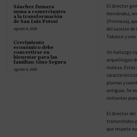
El director ge
Sánchez Zumaya
suma a comerciantes
Hernández, re
a la transformación
(Promeza), que
de San Luis Potosí
del sureste de
agosto 6, 2026
Tabasco y uno 
Crecimiento
económico debe
Un hallazgo si
convertirse en
bienestar para las
arqueólogos de
familias: Gino Segura
maleza. Estas 
agosto 6, 2026
característico
plumas y cuenta
antiguas. Se e
visitantes pue
El director de
transmitidos 
que respete nue