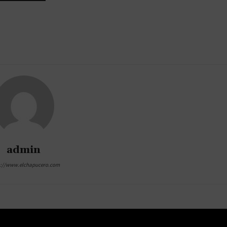
admin
s://www.elchapucero.com