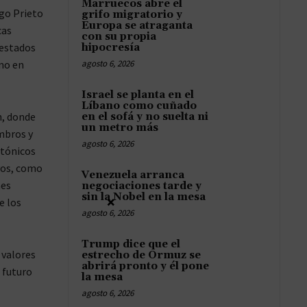
Marruecos abre el
ego Prieto
grifo migratorio y
Europa se atraganta
cas
con su propia
 estados
hipocresía
no en
agosto 6, 2026
Israel se planta en el
Líbano como cuñado
n, donde
en el sofá y no suelta ni
un metro más
mbros y
agosto 6, 2026
ctónicos
vos, como
Venezuela arranca
nes
negociaciones tarde y
sin la Nobel en la mesa
×
e los
agosto 6, 2026
Trump dice que el
 valores
estrecho de Ormuz se
abrirá pronto y él pone
 futuro
la mesa
agosto 6, 2026