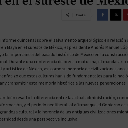
 en el sureste de Méxi
Cuota
 informe quincenal sobre el salvamento arqueológico en relación 
ren Maya en el sureste de México, el presidente Andrés Manuel Ló
ó la importancia del pasado histórico de México en la construcció
onal. Durante una conferencia de prensa matutina, el mandatario 
l y artística de México, así como su herencia de civilizaciones ances
enfatizó que estas culturas han sido fundamentales para la nació
var y transmitir esta memoria histórica a las nuevas generaciones.
también resaltó la diferencia entre la actual administración, con
sformación, y el periodo neoliberal, al afirmar que el Gobierno act
grandeza cultural y la herencia de las antiguas civilizaciones mien
ernidad desde una perspectiva inclusiva.