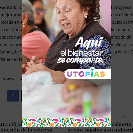
esentado durante la conferencia de prensa, se mostró el progreso 
 mejoramiento de Chichén Viejo, un área previa a la famosa ciudad
ubicada en el municipio de Tinum, al norte de Yucatán. Gracias al 
o de Zonas Arqueológicas, este sitio está siendo acondicionado p
sitantes nacionales e internacionales. El personal especializado de
o en la preservación de templos importantes en Chichén Viejo, c
úhos, la Galería de los Monos, la Casa de la Luna y la Casa de los 
rtenecientes a la Ruta Puuc.
MÉXICO
SURESTE MEXICANO
Artícu
tra cifra histórica de
Irán pone al descubierto 
educción de la pobreza
ataque masivo a su industri
TAG´S EL_CHAPUCERO PARK&RIDE