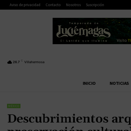
Aviso de privacidad
Contacto
Nosotros
Suscripción
C
26.7
Villahermosa
INICIO
NOTICIAS
MÉXICO
Descubrimientos arq