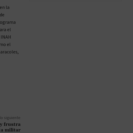
en la
 de
Programa
ara el
l INAH
omo el
Caracoles,
lo siguiente
y frustra
a militar