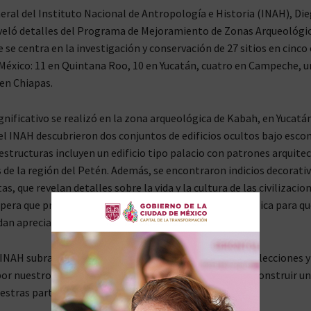
neral del Instituto Nacional de Antropología e Historia (INAH), Di
veló detalles del Programa de Mejoramiento de Zonas Arqueológi
 se centra en la investigación y conservación de 27 sitios en cinco
 México: 11 en Quintana Roo, 10 en Yucatán, cuatro en Campeche, u
en Chiapas.
gnificativo se realizó en la zona arqueológica de Kabah, en Yucatá
l INAH descubrieron dos conjuntos de edificios ocultos bajo esco
estructuras incluyen un edificio tipo palacio con patrones arquite
s de la región del Petén. Además, se encontraron indicios decorati
s, que revelan detalles sobre la vida y la cultura de las civilizacio
spera que próximamente se amplíe el área de visita pública para qu
dan apreciar estos descubrimientos.
l INAH subrayó la importancia de recuperar la memoria, lecciones y
por nuestros ancestros como parte fundamental para construir un
stras particularidades culturales y civilizatorias.