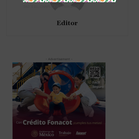
TAG´S EL_CHAPUCERO PARK&RIDE
Editor
- Advertisement -