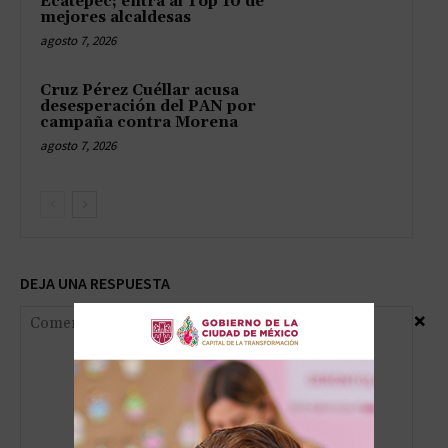
Ecatepec; entra al Top 10 de
mejores alcaldesas
agosto 7, 2026
Cruz Pérez Cuéllar acusa
desesperación del PAN por
campaña contra Morena
agosto 7, 2026
DEJA UNA RESPUESTA
×