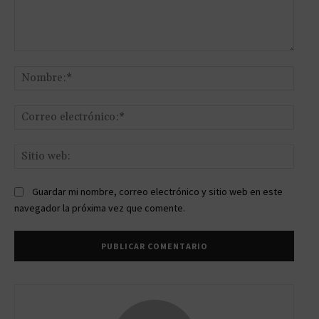
Comentario:
Nomb
Corr
elect
Sitio
web:
Guardar mi nombre, correo electrónico y sitio web en este
navegador la próxima vez que comente.