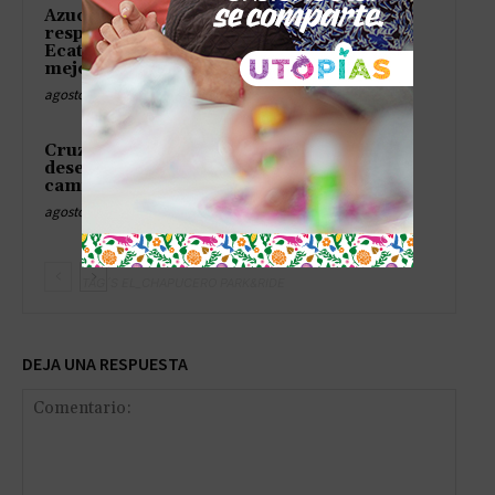
Azucena Cisneros consolida
respaldo ciudadano en
Ecatepec; entra al Top 10 de
mejores alcaldesas
agosto 7, 2026
Cruz Pérez Cuéllar acusa
desesperación del PAN por
campaña contra Morena
agosto 7, 2026
TAG´S EL_CHAPUCERO PARK&RIDE
DEJA UNA RESPUESTA