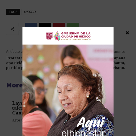
TAGS
MÉXICO
×
Artículo anterior
Artículo siguiente
Protestas en Georgia:
Monreal denuncia ‘campaña
oposición niega triunfo del
sucia’ contra Sheinbaum,
partido gobernante
señala al conservadurismo.
More articles
Layda Sansores abre camino al
talento local con “Hecho en
Campeche”
agosto 7, 2026