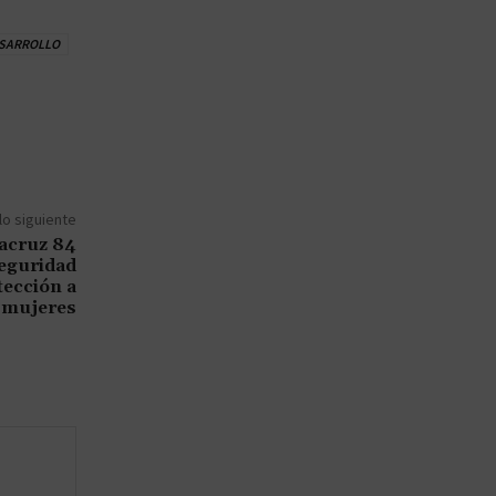
SARROLLO
lo siguiente
acruz 84
seguridad
tección a
mujeres