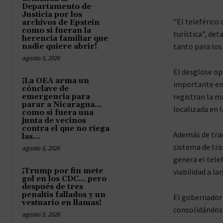
Departamento de
Justicia por los
“El teleférico
archivos de Epstein
como si fueran la
turística”, de
herencia familiar que
tanto para los
nadie quiere abrir!
agosto 5, 2026
El desglose op
¡La OEA arma un
importante en 
cónclave de
registran la ma
emergencia para
parar a Nicaragua…
localizada en 
como si fuera una
junta de vecinos
contra el que no riega
Además de tran
las...
sistema de tra
agosto 5, 2026
genera el tele
¡Trump por fin mete
viabilidad a la
gol en los CDC… pero
después de tres
penaltis fallados y un
El gobernador 
vestuario en llamas!
consolidándose
agosto 5, 2026