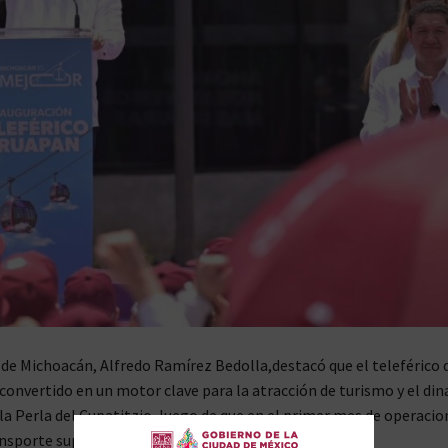
de Michoacán, Alfredo Ramírez Bedolla,destacó que el teleférico 
convertido en un motor clave para la atracción de turismo y el d
a Perla del Cupatitzio, luego de que en el primer mes de operacion
nsporte superó los 515 mil pasajeros.