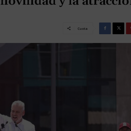
ovilidad y la atracci
Cuota