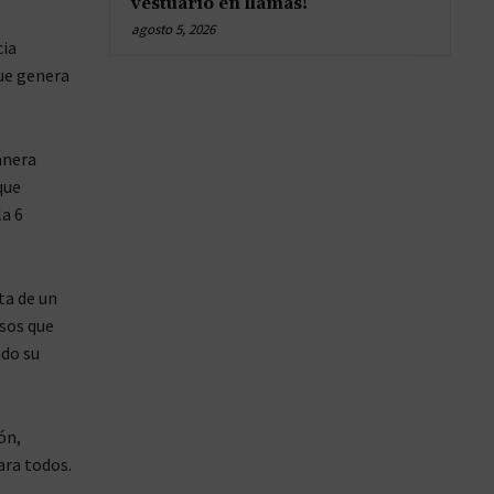
vestuario en llamas!
agosto 5, 2026
cia
que genera
anera
que
la 6
ta de un
sos que
ndo su
ón,
ara todos.