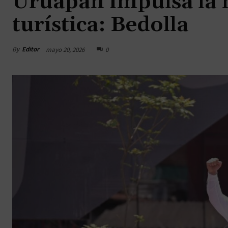
Uruapan impulsa la m
turística: Bedolla
By
Editor
mayo 20, 2026
0