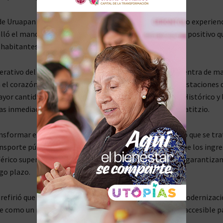
 de Uruapan combina el uso de transporte público y como experien
talló el mandatario estatal, resaltando el doble impacto positivo 
 habitantes locales como para los visitantes.
erativo del primer mes detalla que la afluencia se concentra de m
el corazón de la ciudad y sus atractivos naturales. Las estaciones 
yor cantidad de usuarios son la 5 ubicada en el Centro Histórico y 
las inmediaciones del Parque Nacional Barranca del Cupatitzio.
sformar el panorama urbano, Ramírez Bedolla explicó que se tra
nsporte público plenamente sostenible, destacando que los ingre
férico superan formalmente a sus costos de operación, garantiza
rgo plazo.
refirió que con el teleférico, Uruapan avanza hacia la modernizaci
 como un referente de infraestructura vanguardista y accesible p