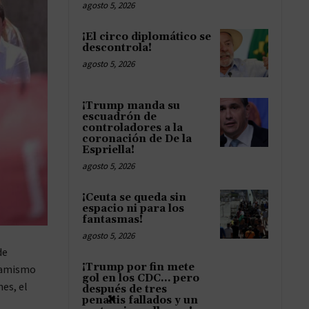
agosto 5, 2026
¡El circo diplomático se
descontrola!
agosto 5, 2026
¡Trump manda su
escuadrón de
controladores a la
coronación de De la
Espriella!
agosto 5, 2026
¡Ceuta se queda sin
espacio ni para los
fantasmas!
agosto 5, 2026
de
¡Trump por fin mete
inamismo
gol en los CDC… pero
es, el
después de tres
×
penaltis fallados y un