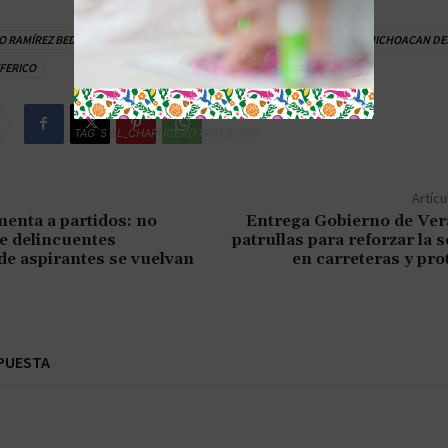
O RAMÍREZ BEDOLLA
MICHOACAN
MICHOACAN COMPROMISO
MICHOACAN DE
FERICO
TAG´S EL_CHAPUCERO PARK&RIDE
Artícu
enta a partidos: no
Entrega Gobierno de Ver
e delincuentes
patrullas para reforzar la 
de aspirantes se vuelvan
en carreteras y pro
PUESTA