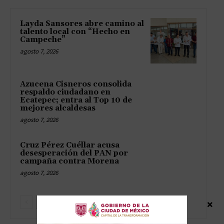
Layda Sansores abre camino al
talento local con “Hecho en
Campeche”
agosto 7, 2026
Azucena Cisneros consolida
respaldo ciudadano en
Ecatepec; entra al Top 10 de
mejores alcaldesas
agosto 7, 2026
Cruz Pérez Cuéllar acusa
desesperación del PAN por
campaña contra Morena
agosto 7, 2026
×