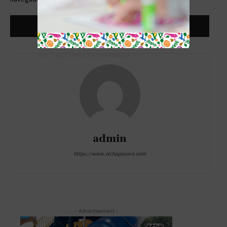
TAG´S EL_CHAPUCERO PARK&RIDE
admin
https://www.elchapucero.com
- Advertisement -