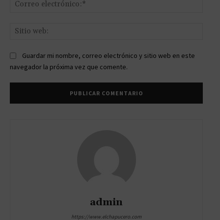
Corr
elect
Sitio
web:
Guardar mi nombre, correo electrónico y sitio web en este
navegador la próxima vez que comente.
admin
https://www.elchapucero.com