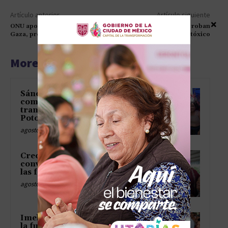
Artículo anterior
Artículo siguiente
×
ONU apoya alto el fuego en
Emergencia en México: roban
Gaza, propuesta por EE.UU.
cilindro de gas tóxico
More articles
Sánchez Zumaya suma a
comerciantes a la
transformación de San Luis
Potosí
agosto 6, 2026
Crecimiento económico debe
convertirse en bienestar para
las familias: Gino Segura
agosto 6, 2026
Imelda Castro: las mujeres son
la fuerza que sostiene y