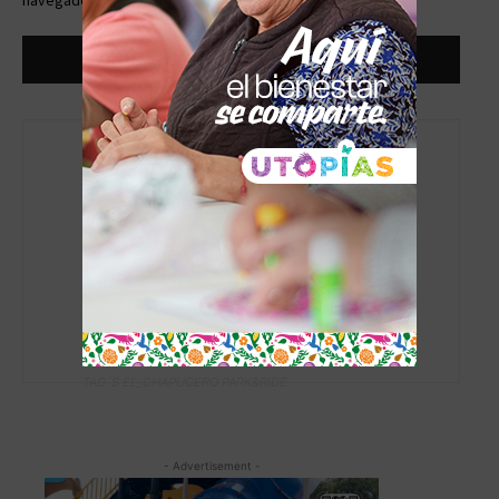
navegador la próxima vez que comente.
admin
https://www.elchapucero.com
TAG´S EL_CHAPUCERO PARK&RIDE
- Advertisement -