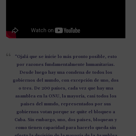
“Ojalá que se inicie lo más pronto posible, esto
por razones fundamentalmente humanitarias.
Desde luego hay una condena de todos los
gobiernos del mundo, con excepción de uno, dos
o tres. De 200 países, cada vez que hay una
asamblea en la ONU, la mayoría, casi todos los
países del mundo, representados por sus
gobiernos votan porque se quite el bloqueo a
Cuba. Sin embargo, uno, dos países, bloquean y
como tienen capacidad para hacerlo queda sin
efecto la decisión de la mayoría de la Asamblea