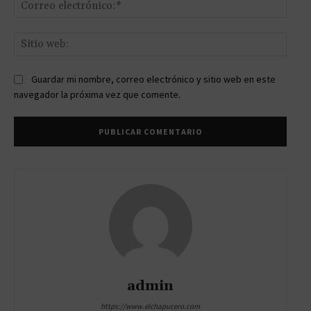
Corr
elect
Sitio
web:
Guardar mi nombre, correo electrónico y sitio web en este
navegador la próxima vez que comente.
admin
https://www.elchapucero.com