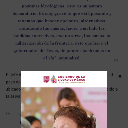
posturas ideológicas, esto es un asunto
humanitario. Es muy grave lo que está pasando y
tenemos que buscar opciones, alternativas,
atendiendo las causas, hacer a un lado las
medidas coercitivas, eso no sirve, los muros, la
militarización de la frontera, esto que hace el
gobernador de Texas, de poner alambradas en
el río”, puntualizó.
El jefe del Ejecutivo enfatizó los riesgos que conlleva el
×
paso de miles de migrantes por la región del Darién,
ubicado entre los límites de Colombia y Panamá, debido a
la selva y el control de las mafias.
“Aunque hay diferencias políticas, en lo del
Darién y en estas mafias que controlan la