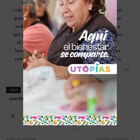
migración, estos traficantes de personas,
coinciden (mandatarios) en que nos tenemos que
poner de acuerdo también para enfrentar estas
mafias, pero hay coincidencias. Ahí no interesa
qué posturas políticas se tienen, si se es cercano
al gobierno de Estado o no, este es un asunto
humanitario. (…) Hay disposición de todos para
ayudar y le vamos a dar continuidad; ya estamos
trabajando en eso”, remarcó.
TAGS
AMLO
Cuba
JOE BIDEN
MÉXICO
MIGRACIÓN
SANCIONES
VENEZUELA
TAG´S EL_CHAPUCERO PARK&RIDE
Artículo anterior
Artículo siguiente