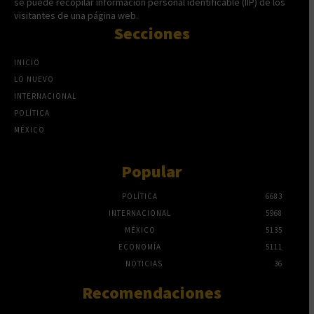
se puede recopilar información personal identificable (IIP) de los
visitantes de una página web.
Secciones
INICIO
LO NUEVO
INTERNACIONAL
POLÍTICA
MÉXICO
Popular
POLÍTICA
6683
INTERNACIONAL
5968
MÉXICO
5135
ECONOMÍA
5111
NOTICIAS
36
Recomendaciones