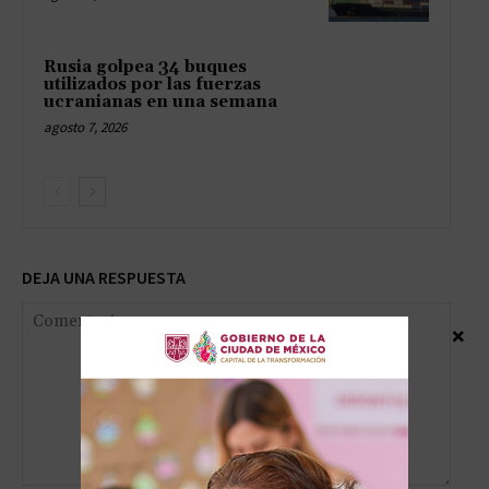
Rusia golpea 34 buques
utilizados por las fuerzas
ucranianas en una semana
agosto 7, 2026
DEJA UNA RESPUESTA
×