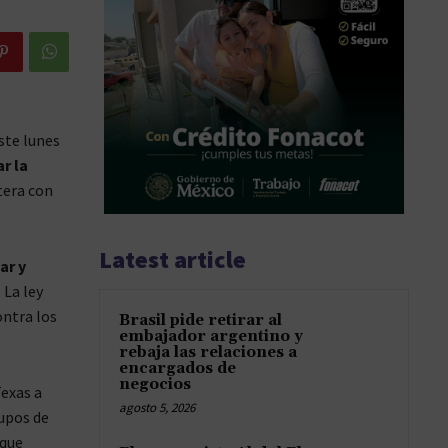
ste lunes
ar la
tera con
Latest article
ar y
 La ley
ontra los
Brasil pide retirar al
embajador argentino y
rebaja las relaciones a
encargados de
negocios
Texas a
agosto 5, 2026
rupos de
 que