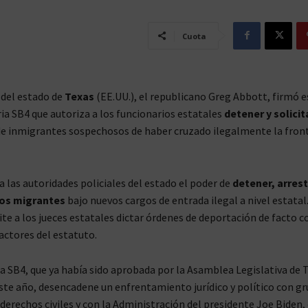
Cuota
 del estado de
Texas
(EE.UU.), el republicano Greg Abbott, firmó e
ria SB4 que autoriza a los funcionarios estatales
detener y solicit
e inmigrantes sospechosos de haber cruzado ilegalmente la fron
a las autoridades policiales del estado el poder de
detener, arrest
los migrantes
bajo nuevos cargos de entrada ilegal a nivel estatal.
e a los jueces estatales dictar órdenes de deportación de facto c
actores del estatuto.
la SB4, que ya había sido aprobada por la Asamblea Legislativa de 
este año, desencadene un enfrentamiento jurídico y político con g
 derechos civiles y con la Administración del presidente Joe Biden,