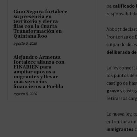
ha
calificado
Gino Segura fortalece
responsabilid
su presencia en
territorio y cierra
filas con la Cuarta
Abbott declaró
Transformación en
Quintana Roo
fronteriza de 
agosto 5, 2026
culpando de es
deliberada de
Alejandro Armenta
fortalece alianza con
FINABIEN para
La ley converti
ampliar apoyos a
los puntos de 
migrantes y llevar
más servicios
castigo de hast
financieros a Puebla
grave
y castig
agosto 5, 2026
retirar los car
La nueva ley, 
enfrentar a un
inmigrantes
c