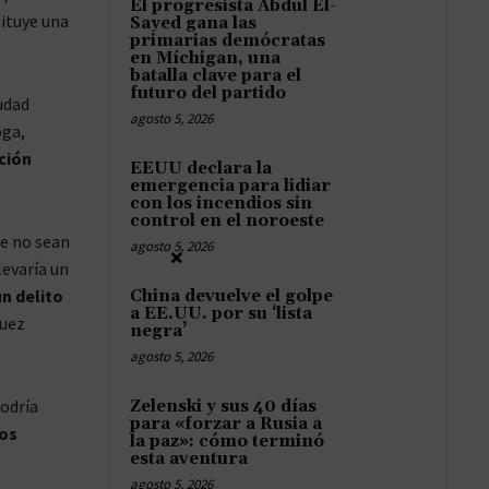
El progresista Abdul El-
tituye una
Sayed gana las
primarias demócratas
en Míchigan, una
batalla clave para el
futuro del partido
udad
agosto 5, 2026
oga,
ción
EEUU declara la
emergencia para lidiar
con los incendios sin
control en el noroeste
ue no sean
agosto 5, 2026
×
levaría un
n delito
China devuelve el golpe
a EE.UU. por su ‘lista
juez
negra’
agosto 5, 2026
podría
Zelenski y sus 40 días
para «forzar a Rusia a
los
la paz»: cómo terminó
esta aventura
agosto 5, 2026