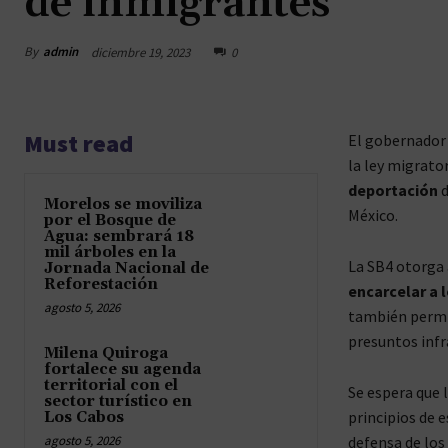
de inmigrantes
By
admin
diciembre 19, 2023
0
Must read
El gobernador
la ley migrato
deportación
d
Morelos se moviliza
México.
por el Bosque de
Agua: sembrará 18
mil árboles en la
La SB4 otorga 
Jornada Nacional de
Reforestación
encarcelar a 
agosto 5, 2026
también permit
presuntos infr
Milena Quiroga
fortalece su agenda
territorial con el
Se espera que 
sector turístico en
principios de 
Los Cabos
agosto 5, 2026
defensa de los