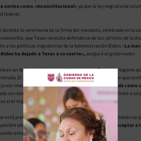
 la norma como «inconstitucional»
ya que la ley migratoria cons
ad federal.
 durante la ceremonia de la firma del mandato, celebrada en la ci
Brownsville, que Texas necesita defenderse de los cárteles de la dr
to a las políticas migratorias de la Administración Biden. «
La inac
 Biden ha dejado a Texas a su suerte»,
aseguró el gobernador.
ría en un delito estatal cruzar la frontera con Texas por lugares q
entrada. El nuevo delito sería considerado menor, es decir que conl
a seis meses de cárcel. La reincidencia
podría ser tratada como u
ada con dos y hasta 20 años de prisión. La normativa permite a un 
gos si el migrante acepta regresar a México.
que está prevista que entre en vigor en marzo de 2024, también se 
 posible obstáculo si el Gobierno mexicano
se niega a aceptar a 
uando estos sean deportados.