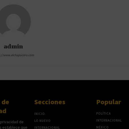
admin
s://www.elchapucero.com
 de
Secciones
Popular
ad
POLÍTICA
INICIO
INTERNACIONAL
LO NUEVO
 privacidad de
s establece que
MÉXICO
INTERNACIONAL