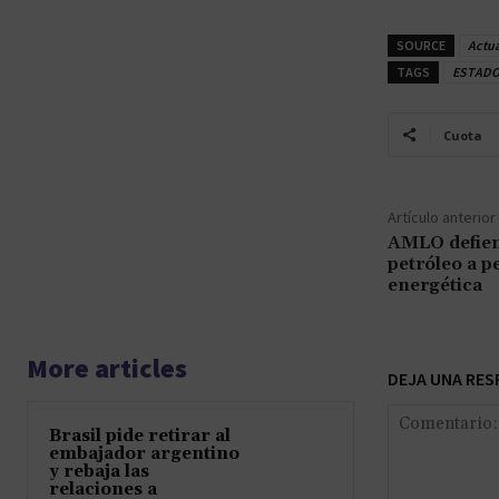
SOURCE
Actu
TAGS
ESTADO
Cuota
Artículo anterior
AMLO defien
petróleo a p
energética
More articles
DEJA UNA RES
Brasil pide retirar al
embajador argentino
y rebaja las
relaciones a