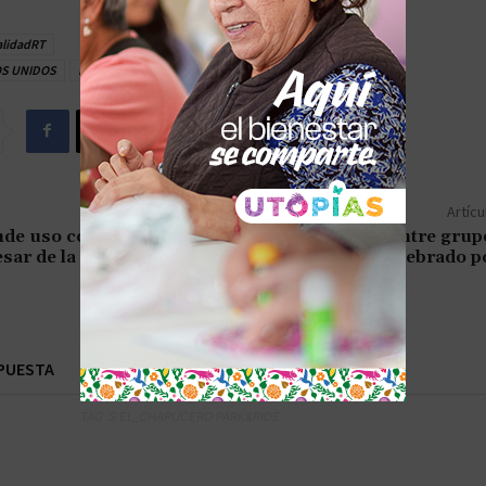
alidadRT
S UNIDOS
Inmigrantes
TEXAS
Artícu
de uso continuado de
Acuerdo entre grup
esar de la transición
petrobal es celebrado 
PUESTA
TAG´S EL_CHAPUCERO PARK&RIDE