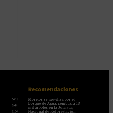
Recomendaciones
Morelos se moviliza por el
6642
Bosque de Agua: sembrará 18
5918
mil árboles en la Jornada
Nacional de Reforestación
5106