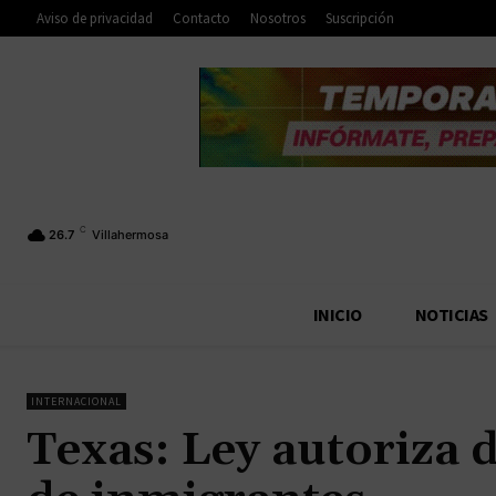
Aviso de privacidad
Contacto
Nosotros
Suscripción
C
26.7
Villahermosa
INICIO
NOTICIAS
INTERNACIONAL
Texas: Ley autoriza 