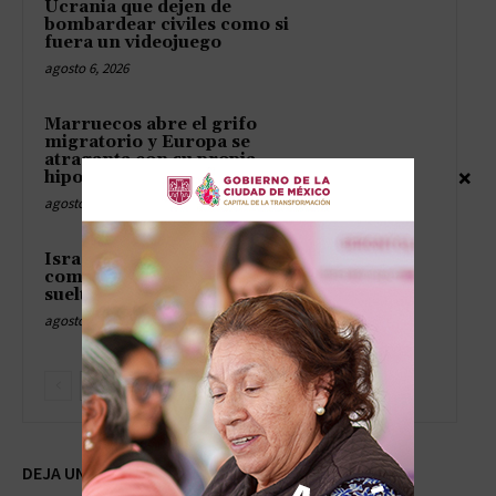
Ucrania que dejen de
bombardear civiles como si
fuera un videojuego
agosto 6, 2026
Marruecos abre el grifo
migratorio y Europa se
atraganta con su propia
×
hipocresía
agosto 6, 2026
Israel se planta en el Líbano
como cuñado en el sofá y no
suelta ni un metro más
agosto 6, 2026
DEJA UNA RESPUESTA