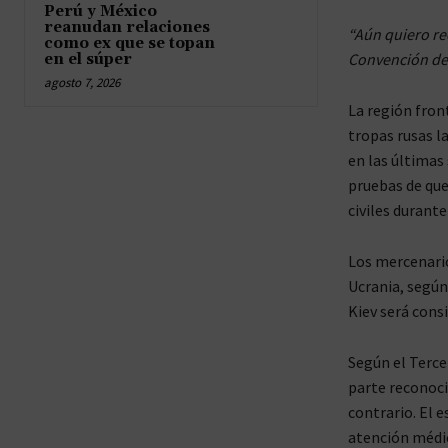
Perú y México
reanudan relaciones
“Aún quiero re
como ex que se topan
Convención de 
en el súper
agosto 7, 2026
La región fron
tropas rusas l
en las últimas
pruebas de que
civiles durante
Los mercenario
Ucrania, según
Kiev será cons
Según el Terce
parte reconoci
contrario. El e
atención médic