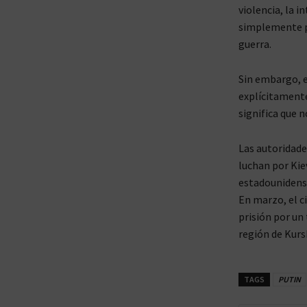
violencia, la 
simplemente po
guerra.
Sin embargo, e
explícitamente
significa que n
Las autoridade
luchan por Kiev
estadounidense
En marzo, el c
prisión por un 
región de Kurs
TAGS
PUTIN