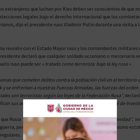
s extranjeros que luchan por Kiev deben ser conscientes de que n
tecciones legales bajo el derecho internacional que los combati
ianos, dijo el presidente ruso Vladimir Putin durante una visita a 
a reunión con el Estado Mayor ruso y los comandantes militares 
presidente declaró que cualquier soldado ucraniano o mercenario e
uelo ruso puede ser
» tratado como terrorista bajo la ley rusa » .
onas que cometen delitos contra la población civil en el territorio d
k y se enfrentan a nuestras Fuerzas Armadas, las fuerzas del orden 
iales son terroristas según las leyes de la Federación Rusa”,
declar
ifican sus acciones la Fiscalía General de Rusia y el Comité de Invest
 que Rusia
“trata y tratará a todas las personas con humanidad”,
inc
 guerra, pero advirtió que los mercenarios carecen del mismo esta
regulares.