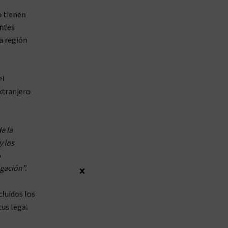
o tienen
entes
la región
el
xtranjero
e la
y los
ó
igación”.
×
luidos los
tus legal