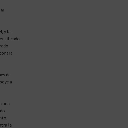
la
, y las
ensificado
trado
 contra
nes de
apoye a
a una
ndo
nto,
tra la