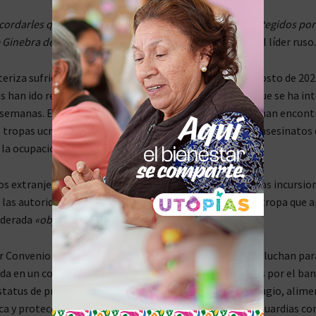
cordarles que los mercenarios extranjeros no están protegidos por 
Ginebra de 1949 sobre prisioneros de guerra”,
afirmó el líder ruso.
teriza sufrió una importante incursión ucraniana en agosto de 2024
as han ido repeliendo gradualmente en una operación que se ha int
 semanas. En las zonas liberadas, investigadores rusos han encon
 tropas ucranianas cometieron violaciones, torturas y asesinatos
 la ocupación.
s extranjeros también han jugado un papel activo en las incursio
 las autoridades rusas, que han advertido que cualquier tropa que 
iderada
«objetivo legítimo».
r Convenio de Ginebra, los combatientes regulares que luchan par
da en un conflicto reciben protección si son capturados por el ba
status de prisionero de guerra garantiza el acceso a refugio, alime
a y protección contra las hostilidades, así como salvaguardias con