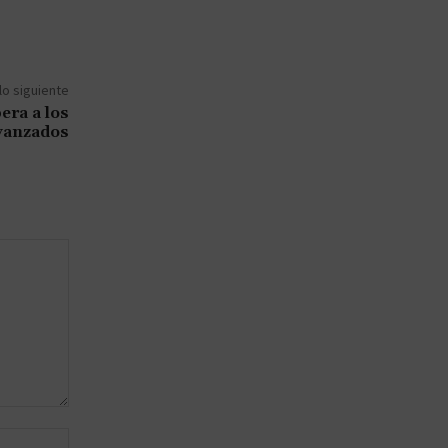
lo siguiente
era a los
vanzados
Sitio