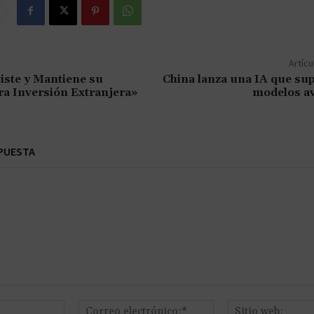
Artícu
iste y Mantiene su
China lanza una IA que sup
ra Inversión Extranjera»
modelos a
PUESTA
Nombre:*
Correo