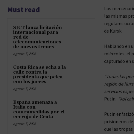
Must read
Los mercenario
las mismas pro
regulares ucran
SICT lanza licitación
de Kursk.
internacional para
red de
telecomunicaciones
Hablando en un
de nuevos trenes
miércoles, el 
agosto 7, 2026
capturado en s
Costa Rica se echa a la
calle contra la
“Todas las pers
presidenta que pelea
con los jueces
región de Kurs
agosto 7, 2026
servicios espec
Putin.
“Así cal
España amenaza a
Italia con
contramedidas por el
Putin enfatizó
cerrojo de Ceuta
prisioneros de
agosto 7, 2026
que las tropas 