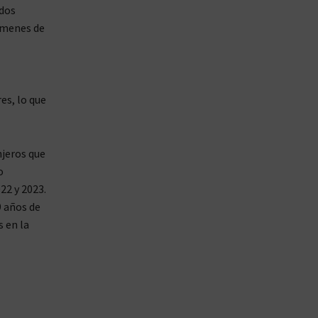
s ​​
ímenes de
es, lo que
jeros que
o
22 y 2023.
 años de
s en la