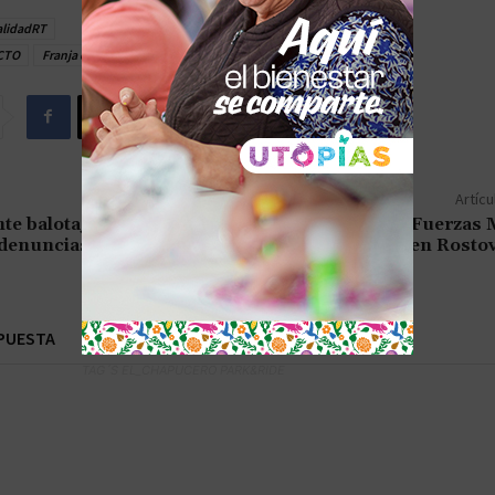
alidadRT
CTO
Franja de Gaza
hospitales Al-Rantisi
ISRAEL
Artícu
nte balotaje marcado por
Putin Fortalece Fuerzas M
denuncias falsas
Visita Histórica en Rosto
PUESTA
TAG´S EL_CHAPUCERO PARK&RIDE