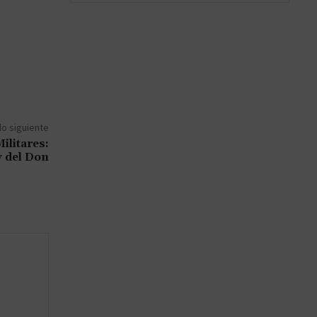
lo siguiente
ilitares:
v del Don