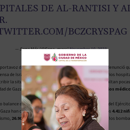
PITALES DE AL-RANTISI Y A
R.
.TWITTER.COM/BCZCRYSPAG
— Sepa Más (@Sepa_mass)
November 10, 2023
 portavoz del Ministerio de Salud del enclave palestino denunció qu
ensa de Israel lanzaron ataques simultáneos contra varios hospit
ribir la situación de «
desastre
«, el vocero señaló que faltan poca
dad de Gaza y el norte de la Franja
se queden sin servicios médic
 balance de Ministerio de Salud palestino, los ataques del Ejército
 Gaza han causado ya
10.812
víctimas mortales, incluidos
4.412 niñ
mismo,
26.905
personas han resultado heridas a causa de los bomba