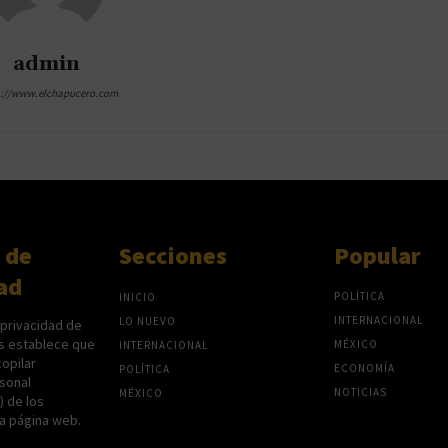
admin
s://www.elchapucero.com
 de
Secciones
Popular
ad
POLÍTICA
INICIO
INTERNACIONAL
LO NUEVO
 privacidad de
s establece que
MÉXICO
INTERNACIONAL
opilar
ECONOMÍA
POLÍTICA
sonal
NOTICIAS
MÉXICO
P) de los
na página web.