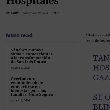
Hospitales
By
admin
noviembre 10, 2023
0
Must read
En las redes s
cerca de los h
Sánchez Zumaya
suma a comerciantes
TAN
a la transformación
de San Luis Potosí
HOS
agosto 6, 2026
GAZ
Crecimiento
económico debe
convertirse en
bienestar para las
familias: Gino Segura
SE 
agosto 6, 2026
BLI