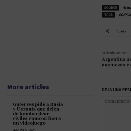
SOURCE
Actu
TAGS
CONFLI
Cuota
Artículo anterior
Argentina a
amenazas y 
More articles
DEJA UNA RES
Guterres pide a Rusia
y Ucrania que dejen
de bombardear
civiles como si fuera
un videojuego
agosto 6, 2026