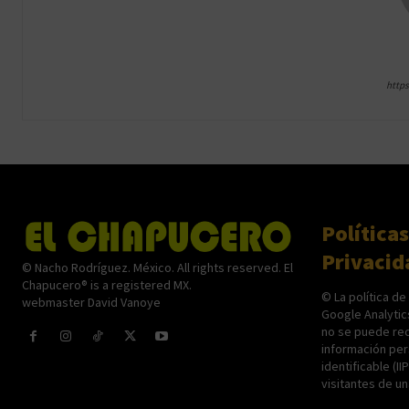
http
Políticas
Privacid
© Nacho Rodríguez. México. All rights reserved. El
Chapucero® is a registered MX.
© La política de
webmaster David Vanoye
Google Analytic
no se puede rec
información per
identificable (II
visitantes de u