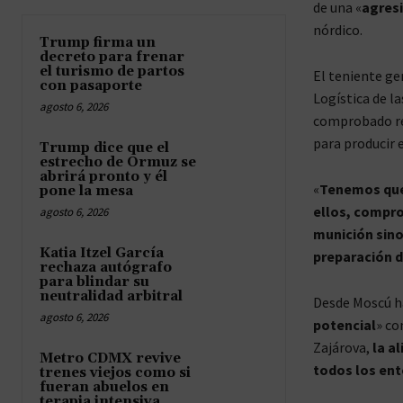
de una «
agresi
nórdico.
Trump firma un
decreto para frenar
el turismo de partos
El teniente ge
con pasaporte
Logística de l
agosto 6, 2026
comprobado re
para producir 
Trump dice que el
estrecho de Ormuz se
abrirá pronto y él
«
Tenemos que 
pone la mesa
ellos, compro
agosto 6, 2026
munición sino
Katia Itzel García
preparación d
rechaza autógrafo
para blindar su
neutralidad arbitral
Desde Moscú h
agosto 6, 2026
potencial
» co
Zajárova,
la a
Metro CDMX revive
todos los ent
trenes viejos como si
fueran abuelos en
terapia intensiva