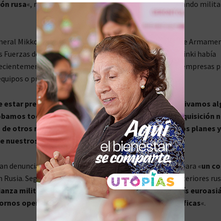
ón rusa
«, reportó Financial Times citando a un alto mando militar
neral Mikko Heiskanen, jefe adjunto del Estado Mayor de Armame
as Fuerzas de Defensa finlandesas, declaró a FT que Helsinki había
cientemente los más de 1.000 acuerdos que tiene con empresas p
equipos o prestar servicios en tiempos de guerra.
estar preparados para una crisis a largo plazo, Activamos a
bamos todos los acuerdos, pusimos a prueba la adquisición n
 de otros materiales. Estamos poniendo a prueba los planes y
e nuestros socios estratégicos
«.
an denunciado recientemente que la OTAN se prepara para «
un co
n Rusia. Según la portavoz del Ministerio de Asuntos Exteriores rus
lianza militar inició «una guerra híbrida» contra el país euroasi
ornos operativos y en todas las direcciones geográficas
«.