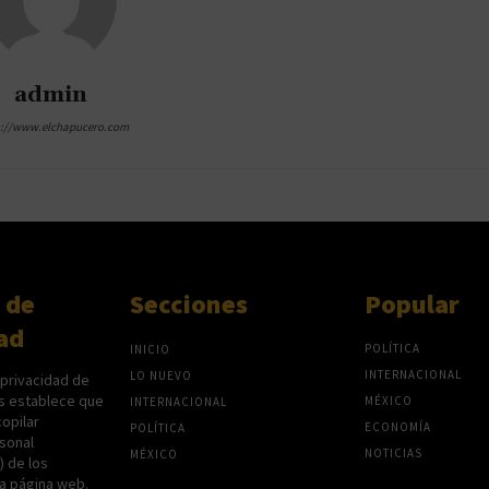
admin
s://www.elchapucero.com
 de
Secciones
Popular
ad
POLÍTICA
INICIO
INTERNACIONAL
LO NUEVO
 privacidad de
s establece que
MÉXICO
INTERNACIONAL
opilar
ECONOMÍA
POLÍTICA
sonal
NOTICIAS
MÉXICO
P) de los
na página web.