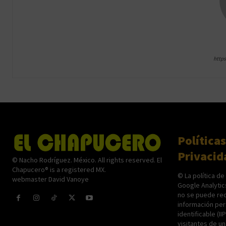
http
Políticas
Privacid
© Nacho Rodríguez. México. All rights reserved. El
Chapucero® is a registered MX.
© La política de
webmaster David Vanoye
Google Analytic
no se puede rec
información per
identificable (II
visitantes de u