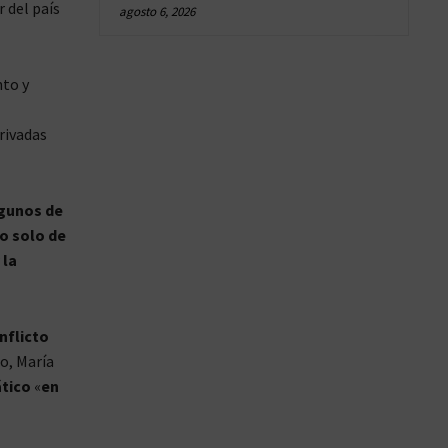
 del país
agosto 6, 2026
nto y
rivadas
lgunos de
o solo de
 la
nflicto
o, María
ático
«
en