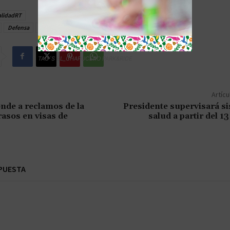
alidadRT
Defensa
FINLANDIA
OTAN
RUSIA
TAG´S EL_CHAPUCERO PARK&RIDE
Artícu
de a reclamos de la
Presidente supervisará s
asos en visas de
salud a partir del 1
PUESTA