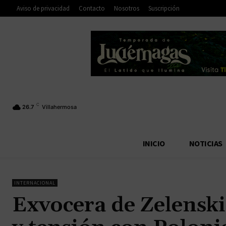
Aviso de privacidad
Contacto
Nosotros
Suscripción
C
26.7
Villahermosa
INICIO
NOTICIAS
INTERNACIONAL
Exvocera de Zelenski