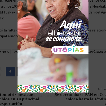
es reabrieron heridas en Polonia, donde el Ejército Insurgente Uc
a unos 100.000 civiles polacos durante la Segunda Guerra Mundial.
d Tusk exigió explicaciones y amenazó con retirar la Orden del Ág
ski.
 la falta de estrategia de Kiev, que solo logró “dañar las relacion
cipal aliado de Ucrania en la OTAN y la UE.
 TUSK.
OTAN.
POLONIA.
UCRANIA.
UNION EUROPEA.
VOLODÍMIR ZELEN
Artícu
utomotriz mexicana
Se derrumba el PAN en Coa
TAG´S EL_CHAPUCERO PARK&RIDE
bios en su principal
coloca hasta la sépti
exportación