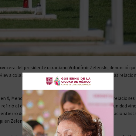
exvocera del presidente ucraniano Volodímir Zelenski, denunció que
iev a colaboracionistas nazis han dañado seriamente las relacio
en X, Mendel calificó estas acciones como un “truco de relaciones
 refirió al decreto que declaró “Héroes de la UPA” a una unidad vinc
eentierro de Andréi Mélnik, líder de la Organización de Nacionalist
quien Zelenski llamó “héroe”.