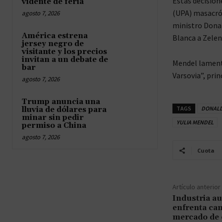
Estas decision
vidente de feria
(UPA) masacró 
agosto 7, 2026
ministro Donal
América estrena
Blanca a Zelen
jersey negro de
visitante y los precios
invitan a un debate de
Mendel lamentó
bar
Varsovia”, prin
agosto 7, 2026
Trump anuncia una
TAGS
DONALD
lluvia de dólares para
minar sin pedir
YULIA MENDEL
permiso a China
agosto 7, 2026
Cuota
Artículo anterior
Industria a
enfrenta cam
mercado de 