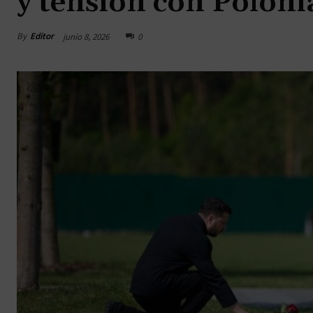
y tensión con Poloni
By
Editor
junio 8, 2026
0