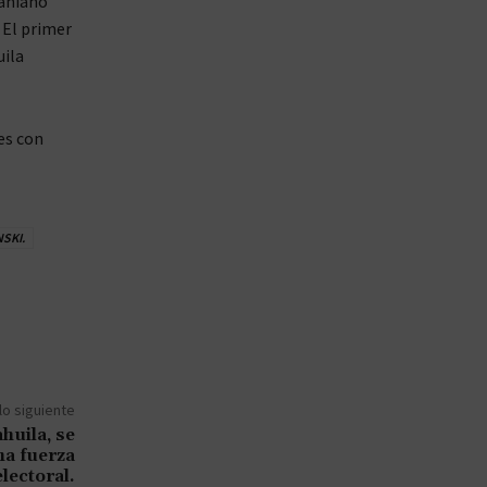
raniano
 El primer
uila
es con
SKI.
lo siguiente
huila, se
ma fuerza
electoral.