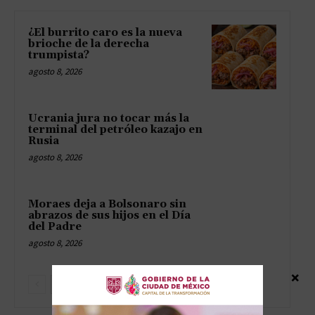
¿El burrito caro es la nueva
brioche de la derecha
trumpista?
agosto 8, 2026
Ucrania jura no tocar más la
terminal del petróleo kazajo en
Rusia
agosto 8, 2026
Moraes deja a Bolsonaro sin
abrazos de sus hijos en el Día
del Padre
agosto 8, 2026
×