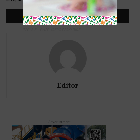
TAG´S EL_CHAPUCERO PARK&RIDE
Editor
- Advertisement -