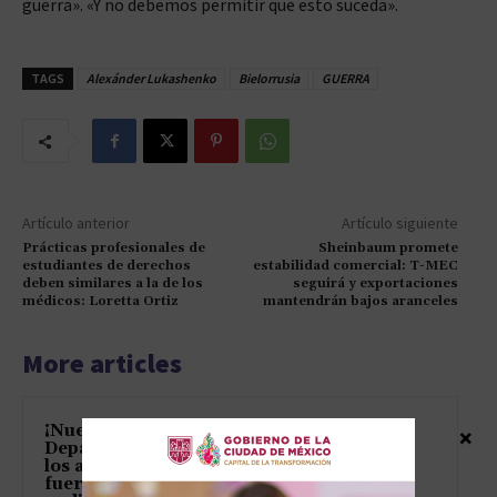
guerra». «Y no debemos permitir que esto suceda».
TAGS
Alexánder Lukashenko
Bielorrusia
GUERRA
Artículo anterior
Artículo siguiente
Prácticas profesionales de
Sheinbaum promete
estudiantes de derechos
estabilidad comercial: T-MEC
deben similares a la de los
seguirá y exportaciones
médicos: Loretta Ortiz
mantendrán bajos aranceles
More articles
¡Nuevo México demanda al
×
Departamento de Justicia por
los archivos de Epstein como si
fueran la herencia familiar que