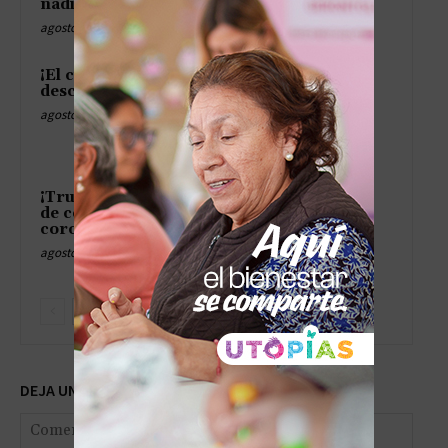
nadie quiere abrir!
agosto 5, 2026
¡El circo diplomático se
descontrola!
agosto 5, 2026
¡Trump manda su escuadrón
de controladores a la
coronación de De la Espriella!
agosto 5, 2026
DEJA UNA RESPUESTA