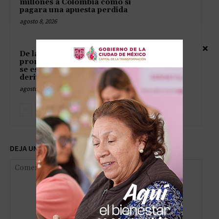
millones a Colombia como si
pagara una apuesta perdida
agosto 8, 2026
×
De la esperanza a la crisis: las
promesas de EE.UU. a Ucrania
se esfuman y dejan a Kiev a la
deriva
agosto 8, 2026
DEJA UNA RESPUESTA