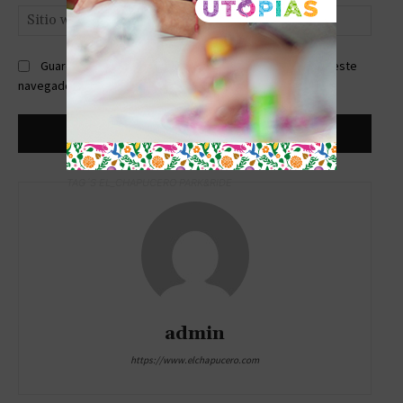
Sitio
web:
Guardar mi nombre, correo electrónico y sitio web en este
navegador la próxima vez que comente.
TAG´S EL_CHAPUCERO PARK&RIDE
admin
https://www.elchapucero.com