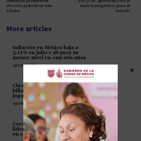
Ministras promueven
PRI y MC aprueban veto al
elección judicial en San
maíz transgénico; pasa al
Lázaro
Senado
More articles
Inflación en México baja a
3.12% en julio y alcanza su
menor nivel en casi seis años
agosto 8, 2026
×
China deja temblando los
billones de Occidente con una
jugada de abuela taimada
agosto 8, 2026
Cerveza mexicana conserva
liderazgo mundial pese a caída
en exportaciones