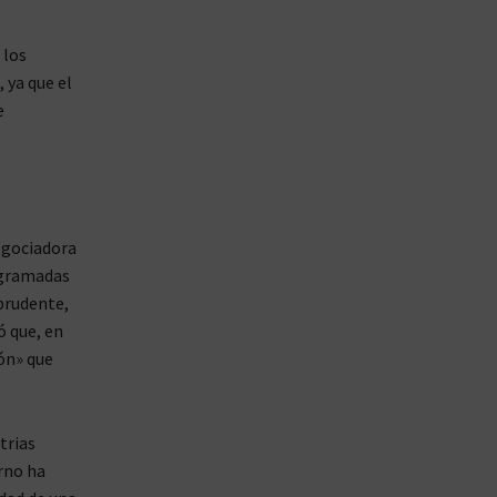
 los
 ya que el
e
egociadora
rogramadas
 prudente,
ó que, en
ión» que
trias
erno ha