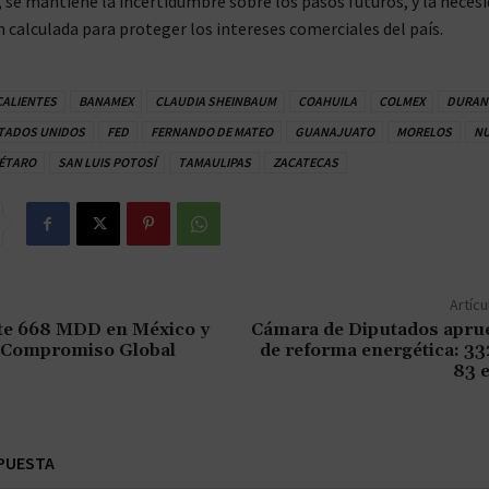
 se mantiene la incertidumbre sobre los pasos futuros, y la neces
n calculada para proteger los intereses comerciales del país.
ALIENTES
BANAMEX
CLAUDIA SHEINBAUM
COAHUILA
COLMEX
DURAN
TADOS UNIDOS
FED
FERNANDO DE MATEO
GUANAJUATO
MORELOS
NU
ÉTARO
SAN LUIS POTOSÍ
TAMAULIPAS
ZACATECAS
Artícu
te 668 MDD en México y
Cámara de Diputados aprue
 Compromiso Global
de reforma energética: 332
83 
PUESTA