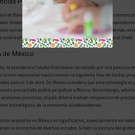
cias Potenciales
lisis de Banamex advierte que estos aranceles podrían incrementar
ados Unidos, afectando tanto a productores como a consumidores,
minio son insumos básicos para numerosas industrias. Además, est
 podría alterar la política monetaria de la Reserva Federal (Fed).
TAG´S EL_CHAPUCERO PARK&RIDE
a de México
o, la presidenta Claudia Sheinbaum ha optado por una postura n
no tomar represalias hasta conocer la siguiente fase de tarifas p
idos para el 2 de abril. De Mateo considera que esta estrategia es
puesta precipitada podría perjudicar a México. Sin embargo, advirti
s aranceles persistan, el país deberá evaluar «respuestas de precis
ores estratégicos de la economía estadounidense.
estos aranceles en México es significativo, especialmente en indus
ienen la economía de diversos estados. Si bien la postura del gobi