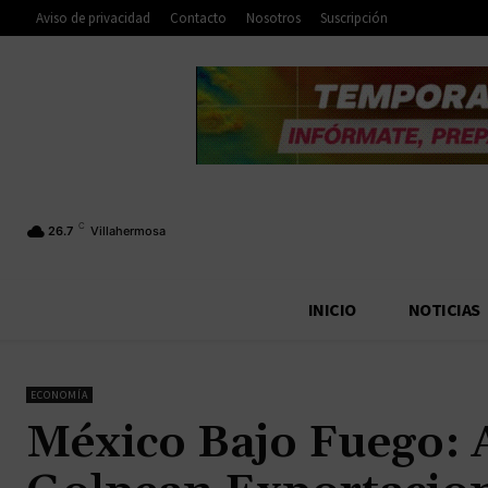
Aviso de privacidad
Contacto
Nosotros
Suscripción
C
26.7
Villahermosa
INICIO
NOTICIAS
ECONOMÍA
México Bajo Fuego: 