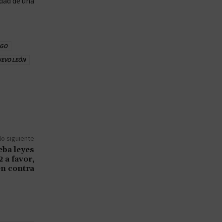
idad de una
GO
EVO LEÓN
lo siguiente
ba leyes
 a favor,
en contra