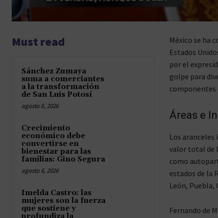
Must read
México se ha c
Estados Unidos
por el expresi
Sánchez Zumaya
golpe para div
suma a comerciantes
a la transformación
componentes d
de San Luis Potosí
agosto 6, 2026
Áreas e I
Crecimiento
económico debe
Los aranceles 
convertirse en
valor total de
bienestar para las
familias: Gino Segura
como autoparte
agosto 6, 2026
estados de la 
León, Puebla, 
Imelda Castro: las
mujeres son la fuerza
que sostiene y
Fernando de Ma
profundiza la