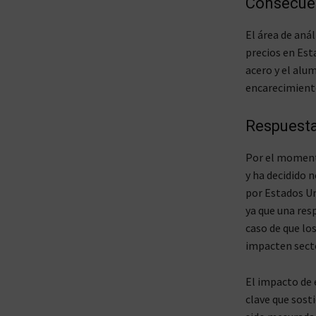
Consecuen
El área de aná
precios en Est
acero y el alu
encarecimiento
Respuest
Por el moment
y ha decidido 
por Estados Un
ya que una res
caso de que lo
impacten sect
El impacto de 
clave que sost