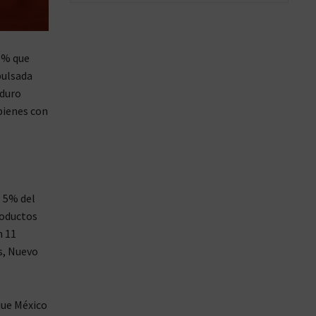
25% que
pulsada
 duro
bienes con
 5% del
roductos
n 11
s, Nuevo
que México