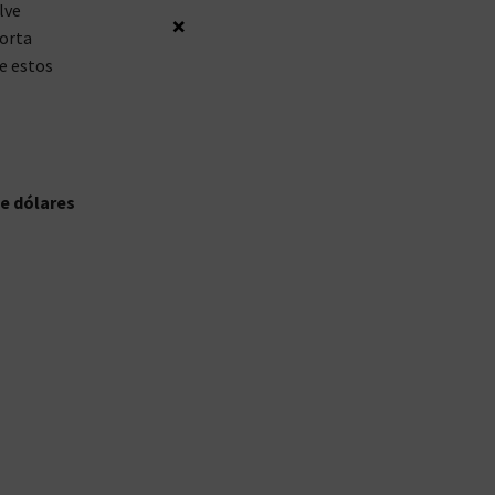
lve
×
porta
e estos
de dólares