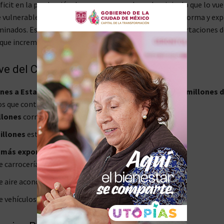
icit en la producción de acero y no produce aluminio, lo que lo vue
vulnerable. El país importa la materia prima, la transforma y ex
inados. Esto genera una alta dependencia de las importaciones d
 que incrementa el impacto de los aranceles.
ave del Comercio Afectado
nes a Estados Unidos:
México exporta cerca de
31 mil millones 
s que contienen acero o aluminio.
llones
corresponden a productos con acero.
illones
están relacionados con el aluminio.
más exportados que contienen estos materiales:
e carrocerías:
7,719 millones de dólares anuales
.
e aire acondicionado:
2,088 millones de dólares
.
e vehículos de motor:
1,459 millones de dólares
.