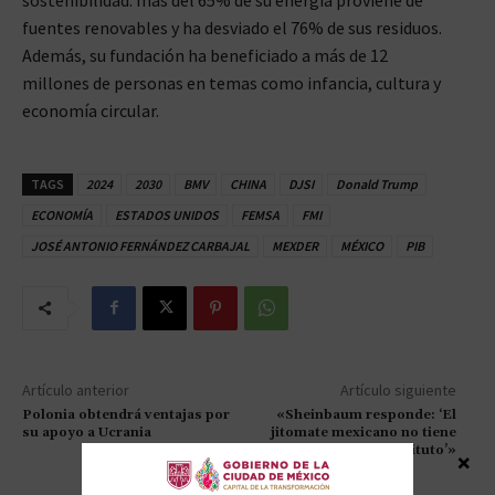
fuentes renovables y ha desviado el 76% de sus residuos.
Además, su fundación ha beneficiado a más de 12
millones de personas en temas como infancia, cultura y
economía circular.
TAGS
2024
2030
BMV
CHINA
DJSI
Donald Trump
ECONOMÍA
ESTADOS UNIDOS
FEMSA
FMI
JOSÉ ANTONIO FERNÁNDEZ CARBAJAL
MEXDER
MÉXICO
PIB
Artículo anterior
Artículo siguiente
Polonia obtendrá ventajas por
«Sheinbaum responde: ‘El
su apoyo a Ucrania
jitomate mexicano no tiene
sustituto’»
×