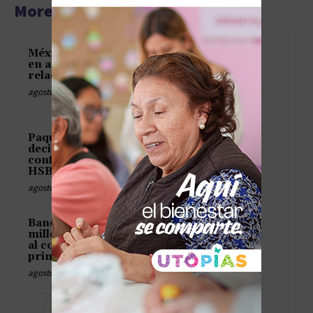
More articles
México obtiene fallo favorable
en arbitraje internacional
relacionado con TV Azteca
agosto 6, 2026
Paquete Económico 2027 será
decisivo para fortalecer la
confianza de los mercados:
HSBC
agosto 6, 2026
Bancomext otorgó 150 mil
millones de pesos en créditos
al comercio exterior durante el
primer semestre
agosto 6, 2026