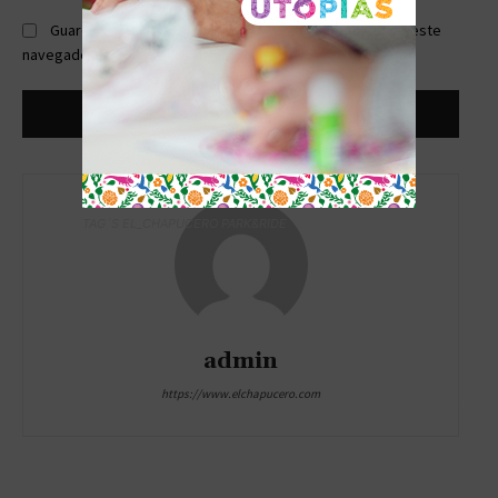
Guardar mi nombre, correo electrónico y sitio web en este
navegador la próxima vez que comente.
TAG´S EL_CHAPUCERO PARK&RIDE
admin
https://www.elchapucero.com