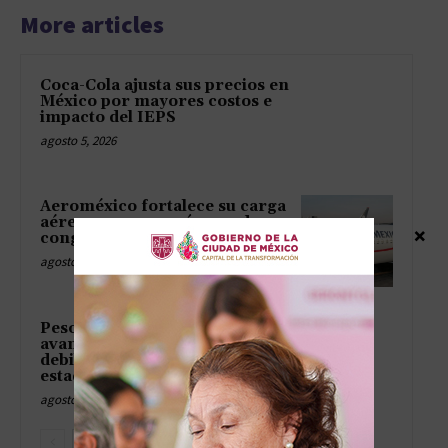
More articles
Coca-Cola ajusta sus precios en
México por mayores costos e
impacto del IEPS
agosto 5, 2026
Aeroméxico fortalece su carga
aérea con nueva cámara de
×
congelación para alimentos
agosto 5, 2026
Peso mexicano prolonga su
avance frente al dólar por
debilidad de la divisa
estadounidense
agosto 5, 2026