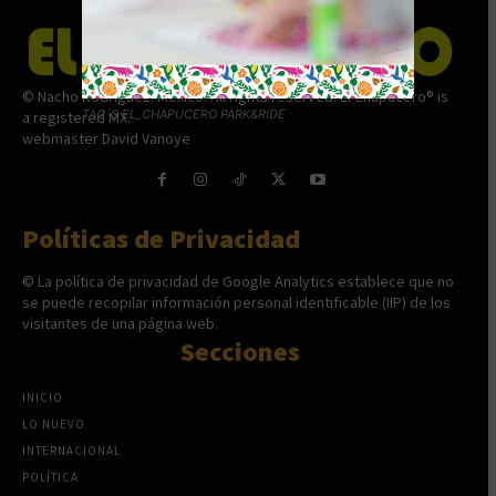
© Nacho Rodríguez. México. All rights reserved. El Chapucero® is
TAG´S EL_CHAPUCERO PARK&RIDE
a registered MX.
webmaster David Vanoye
Políticas de Privacidad
© La política de privacidad de Google Analytics establece que no
se puede recopilar información personal identificable (IIP) de los
visitantes de una página web.
Secciones
INICIO
LO NUEVO
INTERNACIONAL
POLÍTICA