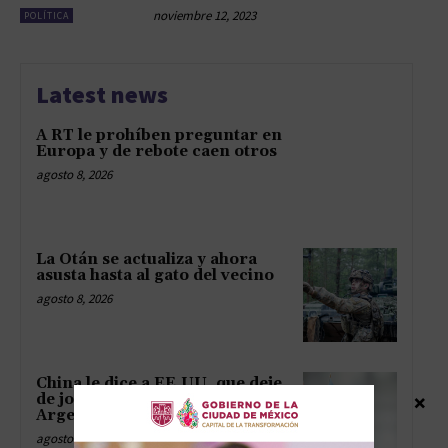
noviembre 12, 2023
POLÍTICA
Latest news
A RT le prohíben preguntar en
Europa y de rebote caen otros
agosto 8, 2026
La Otán se actualiza y ahora
asusta hasta al gato del vecino
agosto 8, 2026
China le dice a EE.UU. que deje
×
de joder a Huawei en la
Argentina
agosto 8, 2026