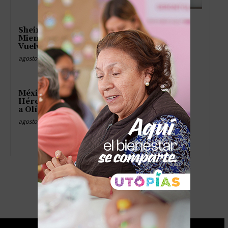
Sheinbaum Cumple Promesas
Mientras Protesta del SME Se
Vuelve Teatro Improvisado
agosto 8, 2026
México Sub-20 Remonta como
Héroe de Telenovela y Regresa
a Olímpicos
agosto 8, 2026
- Advertisement -